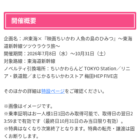
開催概要
企画名：JR東海×『映画ちいかわ 人魚の島のひみつ』〜東海
道新幹線ツツウラウラ旅〜
開催期間：2026年7月8日（水）〜10月31日（土）
対象路線：東海道新幹線
ノベルティ引換場所：ちいかわらんど TOKYO Station／リニ
ア・鉄道館／まじかるちいかわストア 梅田HEP FIVE店
そのほかの詳細は
特設ページ
をご確認ください。
※画像はイメージです。
※乗車証明はお一人様1日1回のみ取得可能で、取得日の翌日2
3:59まで有効です（最終日10月31日のみ当日限り有効）。
※特典はなくなり次第終了となります。特典の転売・譲渡は固
くお断りします。