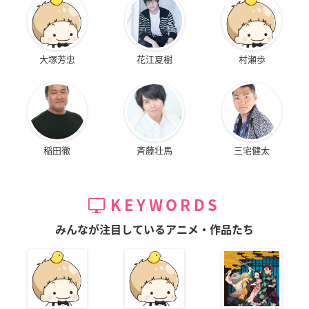
大塚芳忠
花江夏樹
村瀬歩
稲田徹
斉藤壮馬
三宅健太
KEYWORDS
みんなが注目しているアニメ・作品たち