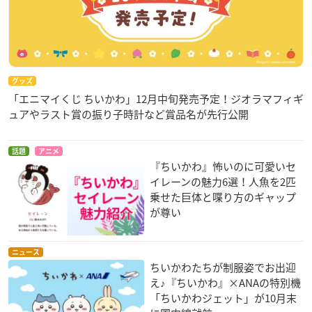
グッズ
「エニマイくじ ちいかわ」12月中旬発売予定！ジオラマフィギ
ュアやラスト賞の振り子時計など賞品名が先行公開
話題
アニメ
『ちいかわ』怖いのに可愛いセ
イレーンの魅力6選！人魚を2匹
乗せた巨体と喋り方のギャップ
が尊い
ニュース
ちいかわたちが制服姿でお出迎
え♪『ちいかわ』×ANAの特別機
「ちいかわジェット」が10月末