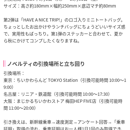
サイズ：高さ約180mm×幅約250mm×底辺マチ約80mm
第2弾は「HAVE A NICE TRIP!」のロゴ入りミニトートバッグ。
ちょっとしたお出かけやランチバッグにちょうどいいサイズ感
で、実用性もばっちり。第1弾のステッカーと合わせて、夏か
ら秋にかけてコンプしたくなりますね。
ノベルティの引換場所と立ち回り
引換場所：
東京：ちいかわらんど TOKYO Station（引換可能時間 10:00〜1
9:00）
名古屋：リニア・鉄道館（引換可能時間 10:00〜17:30）
大阪：まじかるちいかわストア 梅田HEP FIVE店（引換可能時
間 11:00〜20:00）
引き換えは、新幹線乗車→速度測定→アンケート回答→「乗車
証明」取得の流れ。乗車証明はお一人様1日1回のみ取得でき、