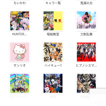
ちいかわ
キャラ一覧
鬼滅の刃
HUNTER...
暗殺教室
刀剣乱舞
サンリオ
ハイキュー!!
ヒプノシスマ...
アイドリッシ...
銀魂
呪術廻戦