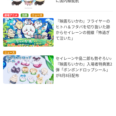
に国内線就航
劇場アニメ
話題
ニュース
『映画ちいかわ』フライヤーの
ヒトハ＆フタバを切り抜いた跡
からセイレーンの視線「怖過ぎ
て泣いた」
ニュース
セイレーンや島二郎も勢ぞろい♪
『映画ちいかわ』入場者特典第2
弾「ボンボンドロップシール」
が8月8日配布