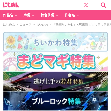
に
じ
め
ん
作品名
声優
舞台俳優
作者名
にじめん
>
ニュース
>
ちいかわ
> 『映画ちいかわ』×JR東海 ツツウラウラ