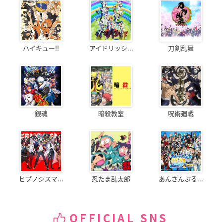
ハイキュー!!
アイドリッシ...
刀剣乱舞
銀魂
暗殺教室
呪術廻戦
ヒプノシスマ...
忍たま乱太郎
あんさんぶる...
OFFICIAL SNS