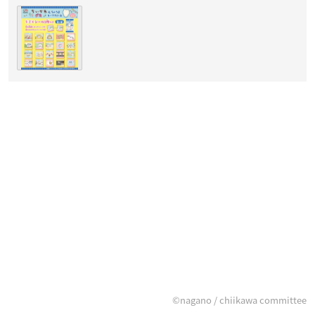
©nagano / chiikawa committee