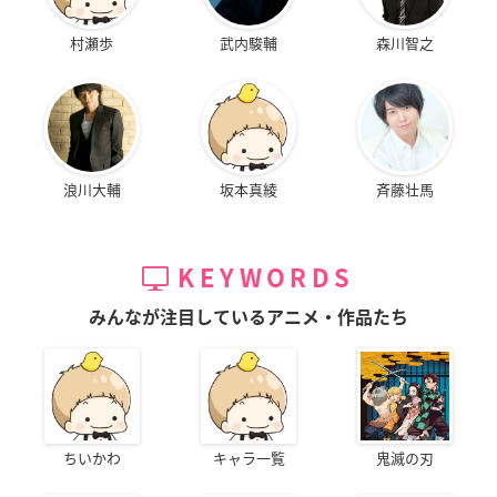
村瀬歩
武内駿輔
森川智之
浪川大輔
坂本真綾
斉藤壮馬
KEYWORDS
みんなが注目しているアニメ・作品たち
ちいかわ
キャラ一覧
鬼滅の刃