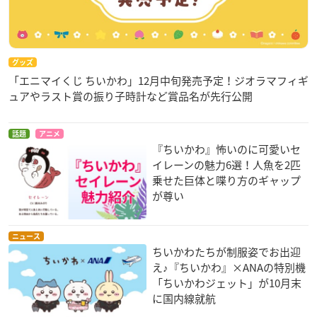
グッズ
「エニマイくじ ちいかわ」12月中旬発売予定！ジオラマフィギ
ュアやラスト賞の振り子時計など賞品名が先行公開
話題
アニメ
『ちいかわ』怖いのに可愛いセ
イレーンの魅力6選！人魚を2匹
乗せた巨体と喋り方のギャップ
が尊い
ニュース
ちいかわたちが制服姿でお出迎
え♪『ちいかわ』×ANAの特別機
「ちいかわジェット」が10月末
に国内線就航