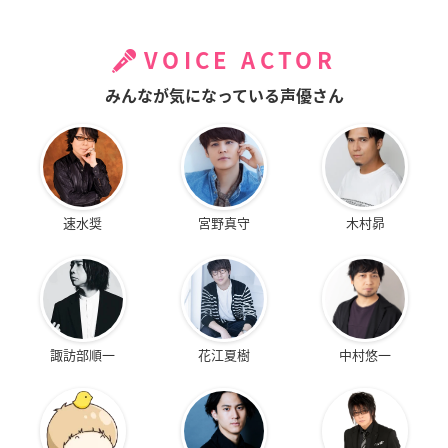
VOICE ACTOR
みんなが気になっている声優さん
速水奨
宮野真守
木村昴
諏訪部順一
花江夏樹
中村悠一