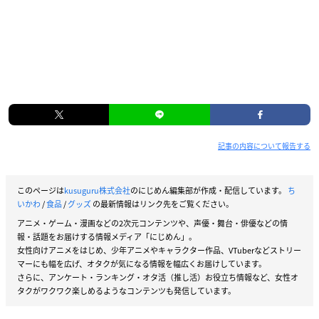
記事の内容について報告する
このページは
kusuguru株式会社
のにじめん編集部が作成・配信しています。
ち
いかわ
/
食品
/
グッズ
の最新情報はリンク先をご覧ください。
アニメ・ゲーム・漫画などの2次元コンテンツや、声優・舞台・俳優などの情
報・話題をお届けする情報メディア「にじめん」。
女性向けアニメをはじめ、少年アニメやキャラクター作品、VTuberなどストリー
マーにも幅を広げ、オタクが気になる情報を幅広くお届けしています。
さらに、アンケート・ランキング・オタ活（推し活）お役立ち情報など、女性オ
タクがワクワク楽しめるようなコンテンツも発信しています。