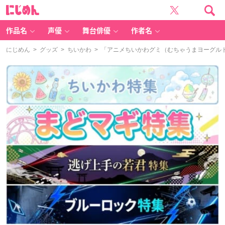
に
じ
め
ん
作品名
声優
舞台俳優
作者名
にじめん
>
グッズ
>
ちいかわ
> 「アニメちいかわグミ（むちゃうまヨーグル