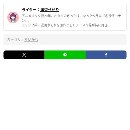
ライター：
渡辺せせり
アニメオタク歴20年。オタクのきっかけになった作品は『名探偵コナ
ン』。
ジャンプ系の漫画やそれを原作としたアニメ作品が特に好き。
カテゴリ :
ちいかわ