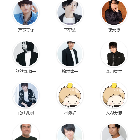
宮野真守
下野紘
速水奨
諏訪部順一
鈴村健一
森川智之
花江夏樹
村瀬歩
大塚芳忠