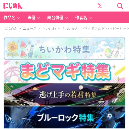
に
じ
め
ん
作品名
声優
舞台俳優
作者名
にじめん
>
ニュース
>
ちいかわ
> 「ちいかわ」×マクドナルド ハッピーセッ