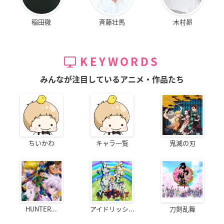
稲田徹
斉藤壮馬
木村昴
KEYWORDS
みんなが注目しているアニメ・作品たち
ちいかわ
キャラ一覧
鬼滅の刃
HUNTER...
アイドリッシ...
刀剣乱舞