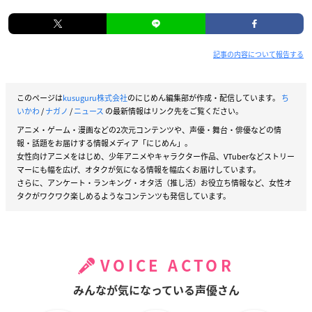
記事の内容について報告する
このページは
kusuguru株式会社
のにじめん編集部が作成・配信しています。
ち
いかわ
/
ナガノ
/
ニュース
の最新情報はリンク先をご覧ください。
アニメ・ゲーム・漫画などの2次元コンテンツや、声優・舞台・俳優などの情
報・話題をお届けする情報メディア「にじめん」。
女性向けアニメをはじめ、少年アニメやキャラクター作品、VTuberなどストリー
マーにも幅を広げ、オタクが気になる情報を幅広くお届けしています。
さらに、アンケート・ランキング・オタ活（推し活）お役立ち情報など、女性オ
タクがワクワク楽しめるようなコンテンツも発信しています。
VOICE ACTOR
みんなが気になっている声優さん