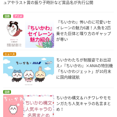
ュアやラスト賞の振り子時計など賞品名が先行公開
話題
アニメ
『ちいかわ』怖いのに可愛いセ
イレーンの魅力6選！人魚を2匹
乗せた巨体と喋り方のギャップ
が尊い
ニュース
ちいかわたちが制服姿でお出迎
え♪『ちいかわ』×ANAの特別機
「ちいかわジェット」が10月末
に国内線就航
話題
ちいかわ構文＆ハチワレやモモ
ンガたち人気キャラの名言まと
め！