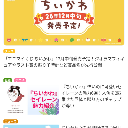
グッズ
「エニマイくじ ちいかわ」12月中旬発売予定！ジオラマフィギ
ュアやラスト賞の振り子時計など賞品名が先行公開
話題
アニメ
『ちいかわ』怖いのに可愛いセ
イレーンの魅力6選！人魚を2匹
乗せた巨体と喋り方のギャップ
が尊い
ニュース
ちいかわたちが制服姿でお出迎