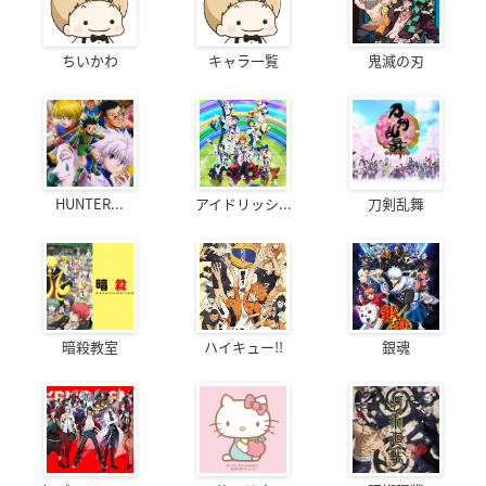
ちいかわ
キャラ一覧
鬼滅の刃
HUNTER...
アイドリッシ...
刀剣乱舞
暗殺教室
ハイキュー!!
銀魂