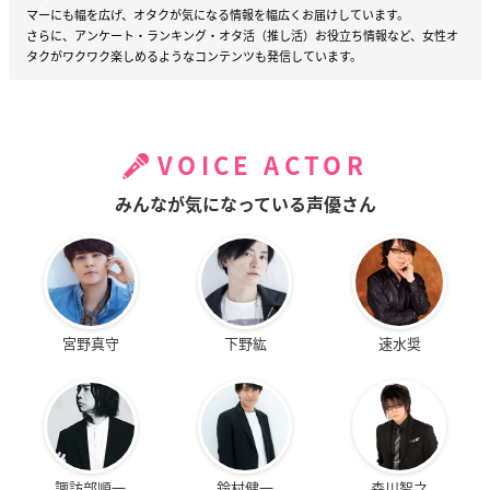
マーにも幅を広げ、オタクが気になる情報を幅広くお届けしています。
さらに、アンケート・ランキング・オタ活（推し活）お役立ち情報など、女性オ
タクがワクワク楽しめるようなコンテンツも発信しています。
VOICE ACTOR
みんなが気になっている声優さん
宮野真守
下野紘
速水奨
諏訪部順一
鈴村健一
森川智之