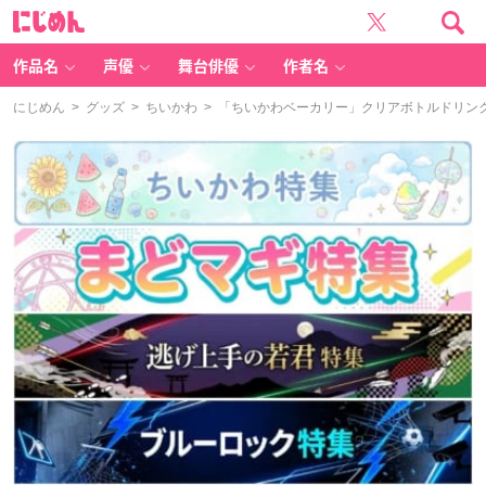
に
じ
め
ん
作品名
声優
舞台俳優
作者名
にじめん
>
グッズ
>
ちいかわ
> 「ちいかわベーカリー」クリアボトルドリン