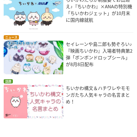
え♪『ちいかわ』×ANAの特別機
「ちいかわジェット」が10月末
に国内線就航
ニュース
セイレーンや島二郎も勢ぞろい♪
『映画ちいかわ』入場者特典第2
弾「ボンボンドロップシール」
が8月8日配布
話題
ちいかわ構文＆ハチワレやモモ
ンガたち人気キャラの名言まと
め！