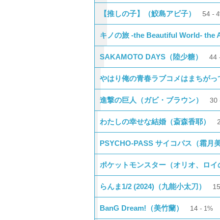
【推しの子】（鮫島アビ子）
54
キノの旅 -the Beautiful World- th
SAKAMOTO DAYS（陸少糖）
44
やはり俺の青春ラブコメはまちがっ
進撃の巨人（ガビ・ブラウン）
30
わたしの幸せな結婚（斎森香耶）
PSYCHO-PASS サイコパス（霜月
ポケットモンスター（オリオ、ロイ
らんま1/2 (2024)（九能小太刀）
1
BanG Dream!（美竹蘭）
14
1%