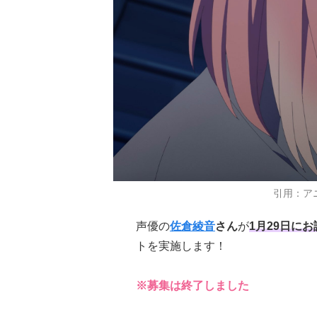
引用：ア
声優の
佐倉綾音
さん
が
1月29日に
トを実施します！
※募集は終了しました