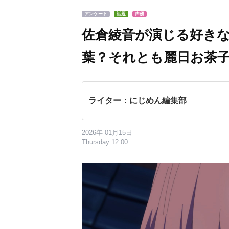
アンケート
話題
声優
佐倉綾音が演じる好き
葉？それとも麗日お茶
ライター：にじめん編集部
2026年 01月15日
Thursday 12:00