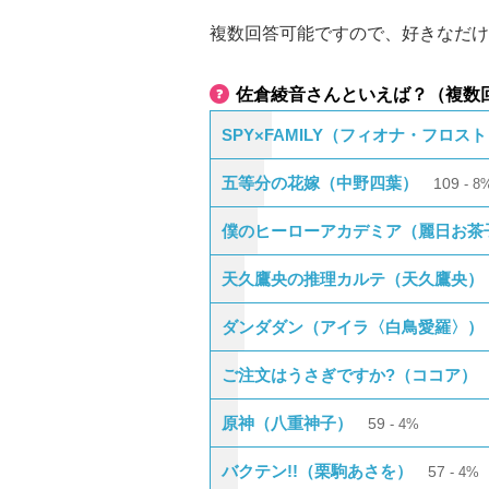
複数回答可能ですので、好きなだけ
佐倉綾音さんといえば？（複数
SPY×FAMILY（フィオナ・フロス
五等分の花嫁（中野四葉）
109
8
僕のヒーローアカデミア（麗日お茶
天久鷹央の推理カルテ（天久鷹央）
ダンダダン（アイラ〈白鳥愛羅〉）
ご注文はうさぎですか?（ココア）
原神（八重神子）
59
4%
バクテン!!（栗駒あさを）
57
4%