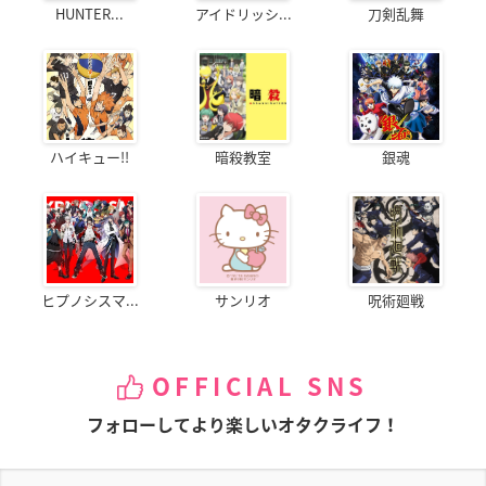
HUNTER...
アイドリッシ...
刀剣乱舞
ハイキュー!!
暗殺教室
銀魂
ヒプノシスマ...
サンリオ
呪術廻戦
OFFICIAL SNS
フォローしてより楽しいオタクライフ！