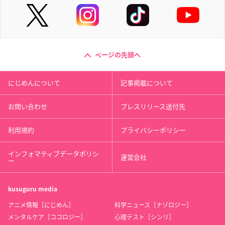
ページの先頭へ
にじめんについて
記事掲載について
お問い合わせ
プレスリリース送付先
利用規約
プライバシーポリシー
インフォマティブデータポリシ
運営会社
ー
kusuguru
media
アニメ情報［にじめん］
科学ニュース［ナゾロジー］
メンタルケア［ココロジー］
心理テスト［シンリ］