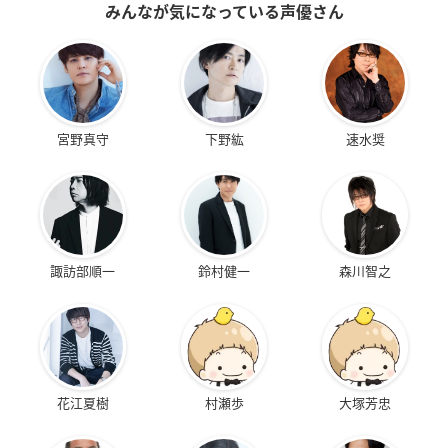
みんなが気になっている声優さん
宮野真守
下野紘
速水奨
諏訪部順一
鈴村健一
森川智之
花江夏樹
村瀬歩
大塚芳忠