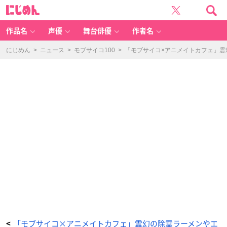
T
に
V
じ
ア
め
ニ
ん
メ
「モ
作品名
声優
舞台俳優
作者名
ブ
サ
イ
コ
にじめん
>
ニュース
>
モブサイコ100
>
「モブサイコ×アニメイトカフェ」
1
0
0
Ⅲ」
×
「ア
ニ
メ
イ
ト
カ
フ
ェ」
描
き
下
ろ
し
ア
ク
リ
ル
ス
タ
ン
ド
-
ア
ニ
メ
情
報
サ
イ
「モブサイコ×アニメイトカフェ」霊幻の除霊ラーメンやエ
<
ト