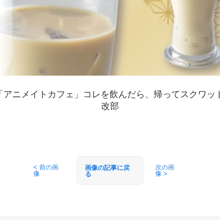
」×「アニメイトカフェ」コレを飲んだら、帰ってスクワッ
改部
< 前の画
次の画
画像の記事に戻
像
像 >
る