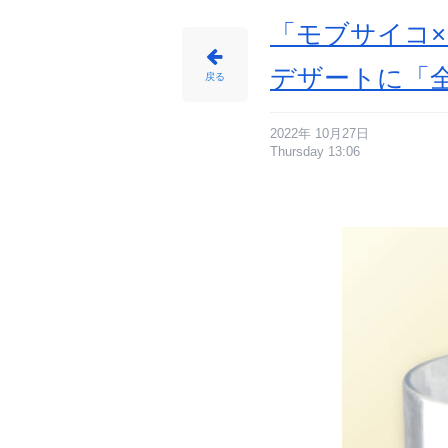
ッ
プ
1
「モブサイコ
0
0％
食
べ
デザートに「
る
戻る
肉
改
部
-
ア
ニ
2022年 10月27日
メ
Thursday 13:06
情
報
サ
イ
ト
に
じ
め
ん