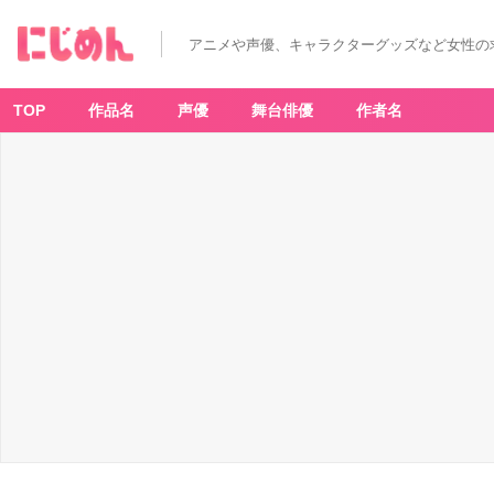
T
V
ア
アニメや声優、キャラクターグッズなど女性の
ニ
メ
「モ
ブ
サ
TOP
作品名
声優
舞台俳優
作者名
イ
コ
1
0
0
Ⅲ」
×
「ア
ニ
メ
イ
ト
カ
フ
ェ」
コ
レ
を
飲
ん
だ
ら、
帰
っ
て
ス
ク
ワ
ッ
ト
だ！
パ
ン
プ
ア