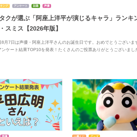
キング
アンケート
話題
声優
タクが選ぶ「阿座上洋平が演じるキャラ」ランキン
・スミス【2026年版】
日8月7日は声優・阿座上洋平さんのお誕生日です。おめでとうございま
アンケート結果TOP10を発表！たくさんのご投票ありがとうございま
声優
一番くじ
グッズ