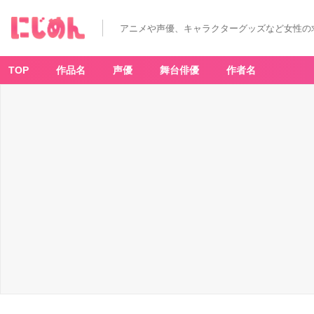
T
V
ア
アニメや声優、キャラクターグッズなど女性の
ニ
メ
「モ
ブ
サ
TOP
作品名
声優
舞台俳優
作者名
イ
コ
1
0
0
Ⅲ」
×
「ア
ニ
メ
イ
ト
カ
フ
ェ」
盛
り
塩・
パ
ン
チ
-
ア
ニ
メ
情
報
サ
イ
ト
に
じ
め
ん