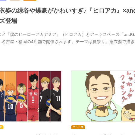
衣姿の緑谷や爆豪がかわいすぎ♪『ヒロアカ』×and 
ズ登場
ニメ『僕のヒーローアカデミア』（ヒロアカ）とアートスペース「andGAL
・名古屋・福岡の4店舗で開催されます。テーマは夏祭り。浴衣姿で描
ズ
ニュース