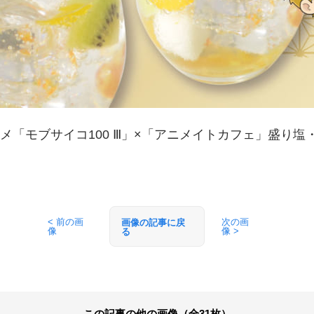
ニメ「モブサイコ100 Ⅲ」×「アニメイトカフェ」盛り塩
< 前の画
次の画
画像の記事に戻
像
像 >
る
この記事の他の画像（全31枚）