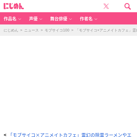
T
に
V
じ
ア
め
ニ
ん
メ
「モ
作品名
声優
舞台俳優
作者名
ブ
サ
イ
コ
にじめん
>
ニュース
>
モブサイコ100
>
「モブサイコ×アニメイトカフェ」
1
0
0
Ⅲ」
×
「ア
ニ
メ
イ
ト
カ
フ
ェ」
フ
ォ
ト
サ
イ
コ
1
0
0
v
o
l.
4
-
ア
ニ
メ
情
報
サ
イ
「モブサイコ×アニメイトカフェ」霊幻の除霊ラーメンやエ
<
ト