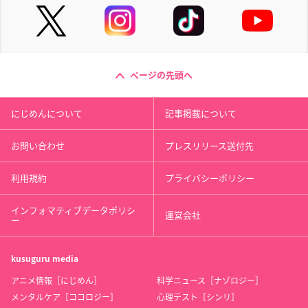
ページの先頭へ
にじめんについて
記事掲載について
お問い合わせ
プレスリリース送付先
利用規約
プライバシーポリシー
インフォマティブデータポリシ
運営会社
ー
kusuguru
media
アニメ情報［にじめん］
科学ニュース［ナゾロジー］
メンタルケア［ココロジー］
心理テスト［シンリ］