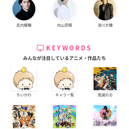
武内駿輔
内山昂輝
浪川大輔
KEYWORDS
みんなが注目しているアニメ・作品たち
ちいかわ
キャラ一覧
鬼滅の刃