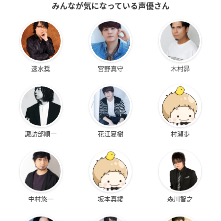
みんなが気になっている声優さん
速水奨
宮野真守
木村昴
諏訪部順一
花江夏樹
村瀬歩
中村悠一
坂本真綾
森川智之