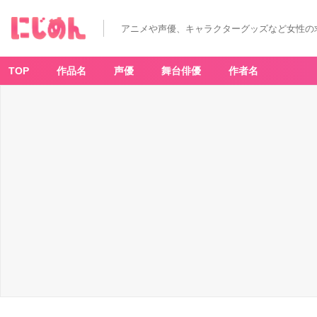
T
V
ア
アニメや声優、キャラクターグッズなど女性の
ニ
メ
「モ
ブ
サ
TOP
作品名
声優
舞台俳優
作者名
イ
コ
1
0
0
Ⅲ」
×
「ア
ニ
メ
イ
ト
カ
フ
ェ」
ト
レ
ー
デ
ィ
ン
グ
ア
ク
リ
ル
ス
タ
ン
ド
キ
ー
ホ
ル
ダ