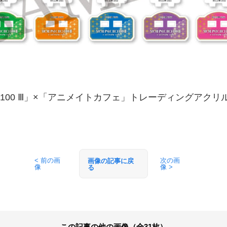
100 Ⅲ」×「アニメイトカフェ」トレーディングアク
< 前の画
次の画
画像の記事に戻
像
像 >
る
この記事の他の画像（全31枚）