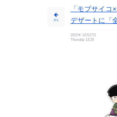
ー
-
ア
「モブサイコ
ニ
メ
情
報
デザートに「
サ
戻る
イ
ト
に
じ
め
ん
2022年 10月27日
Thursday 13:20