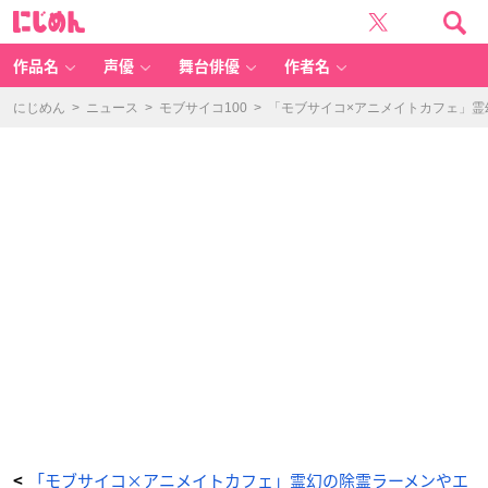
T
に
V
じ
ア
め
ニ
ん
メ
「モ
作品名
声優
舞台俳優
作者名
ブ
サ
イ
コ
にじめん
>
ニュース
>
モブサイコ100
>
「モブサイコ×アニメイトカフェ」
1
0
0
Ⅲ」
×
「ア
ニ
メ
イ
ト
カ
フ
ェ」
霊
幻
の
除
霊
ラ
ー
メ
ン
除
霊
（霊
を
2
0%
削
減）
お
手
軽
A
「モブサイコ×アニメイトカフェ」霊幻の除霊ラーメンやエ
<
コ