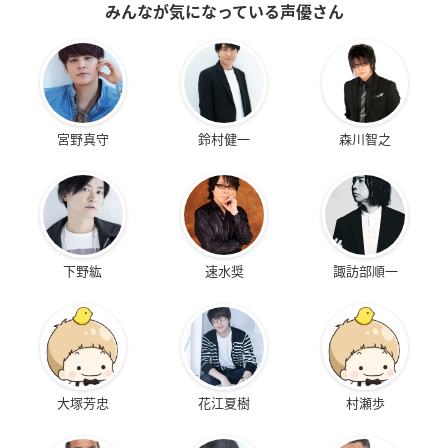
みんなが気になっている声優さん
宮野真守
鈴村健一
森川智之
下野紘
速水奨
諏訪部順一
大塚芳忠
花江夏樹
村瀬歩