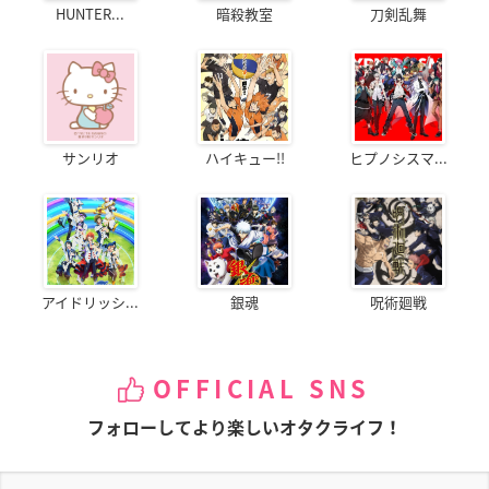
HUNTER...
暗殺教室
刀剣乱舞
サンリオ
ハイキュー!!
ヒプノシスマ...
アイドリッシ...
銀魂
呪術廻戦
OFFICIAL SNS
フォローしてより楽しいオタクライフ！