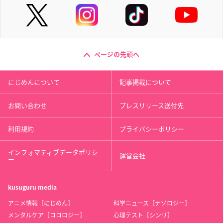
ページの先頭へ
にじめんについて
記事掲載について
お問い合わせ
プレスリリース送付先
利用規約
プライバシーポリシー
インフォマティブデータポリシ
運営会社
ー
kusuguru
media
アニメ情報［にじめん］
科学ニュース［ナゾロジー］
メンタルケア［ココロジー］
心理テスト［シンリ］