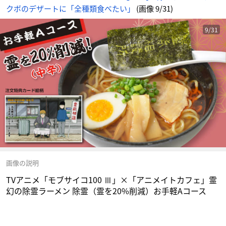
ー
クボのデザートに「全種類食べたい」
(画像 9/31)
ス
-
ア
ニ
メ
9/31
情
報
サ
イ
ト
に
じ
め
ん
画像の説明
TVアニメ「モブサイコ100 Ⅲ」×「アニメイトカフェ」霊
幻の除霊ラーメン 除霊（霊を20%削減）お手軽Aコース