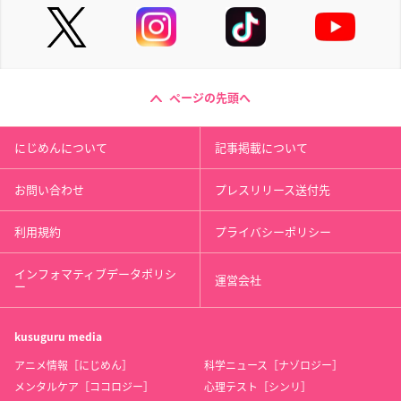
ページの先頭へ
にじめんについて
記事掲載について
お問い合わせ
プレスリリース送付先
利用規約
プライバシーポリシー
インフォマティブデータポリシ
運営会社
ー
kusuguru
media
アニメ情報［にじめん］
科学ニュース［ナゾロジー］
メンタルケア［ココロジー］
心理テスト［シンリ］