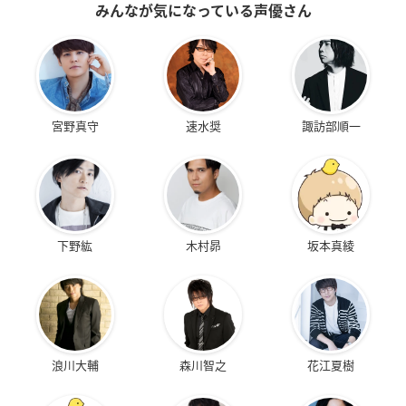
みんなが気になっている声優さん
宮野真守
速水奨
諏訪部順一
下野紘
木村昴
坂本真綾
浪川大輔
森川智之
花江夏樹