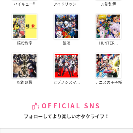
ハイキュー!!
アイドリッシ...
刀剣乱舞
暗殺教室
銀魂
HUNTER...
呪術廻戦
ヒプノシスマ...
テニスの王子様
OFFICIAL SNS
フォローしてより楽しいオタクライフ！