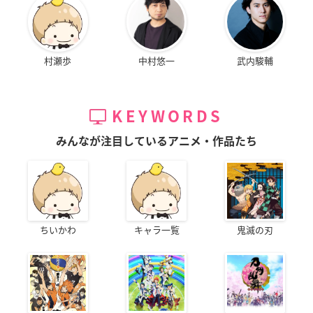
村瀬歩
中村悠一
武内駿輔
KEYWORDS
みんなが注目しているアニメ・作品たち
ちいかわ
キャラ一覧
鬼滅の刃