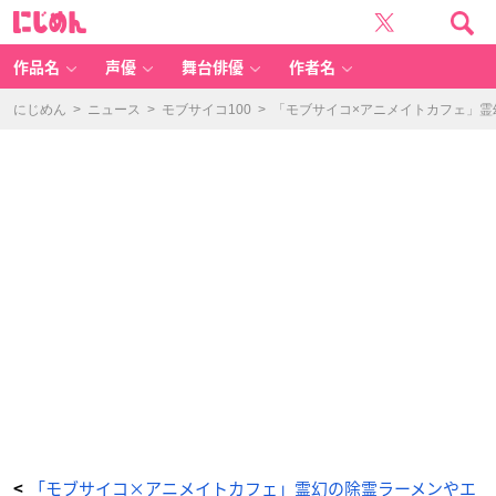
T
に
V
じ
ア
め
ニ
ん
メ
「モ
作品名
声優
舞台俳優
作者名
ブ
サ
イ
コ
にじめん
>
ニュース
>
モブサイコ100
>
「モブサイコ×アニメイトカフェ」
1
0
0
Ⅲ」
×
「ア
ニ
メ
イ
ト
カ
フ
ェ」
霊
幻
の
だ
ん
ご
と
か
あ
ん
み
つ
-
ア
ニ
メ
情
報
サ
イ
ト
「モブサイコ×アニメイトカフェ」霊幻の除霊ラーメンやエ
<
に