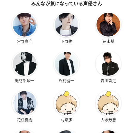
みんなが気になっている声優さん
宮野真守
下野紘
速水奨
諏訪部順一
鈴村健一
森川智之
花江夏樹
村瀬歩
大塚芳忠