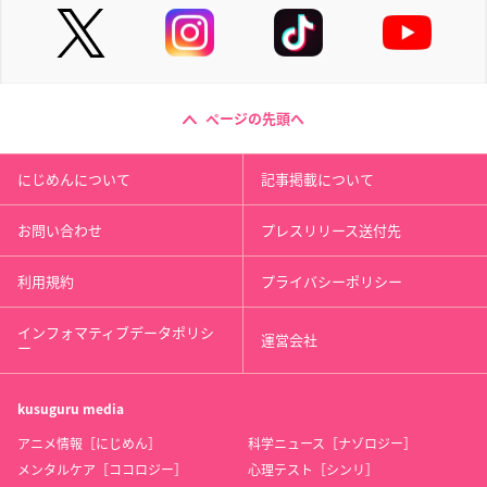
ページの先頭へ
にじめんについて
記事掲載について
お問い合わせ
プレスリリース送付先
利用規約
プライバシーポリシー
インフォマティブデータポリシ
運営会社
ー
kusuguru
media
アニメ情報［にじめん］
科学ニュース［ナゾロジー］
メンタルケア［ココロジー］
心理テスト［シンリ］