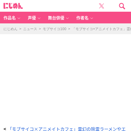
T
に
V
じ
ア
め
ニ
ん
メ
「モ
作品名
声優
舞台俳優
作者名
ブ
サ
イ
コ
にじめん
>
ニュース
>
モブサイコ100
>
「モブサイコ×アニメイトカフェ」
1
0
0
Ⅲ」
×
「ア
ニ
メ
イ
ト
カ
フ
ェ」
霊
幻
の
除
霊
ラ
ー
メ
ン
除
霊
（霊
を
5
0%
削
減）
真
面
目
B
「モブサイコ×アニメイトカフェ」霊幻の除霊ラーメンやエ
<
コ