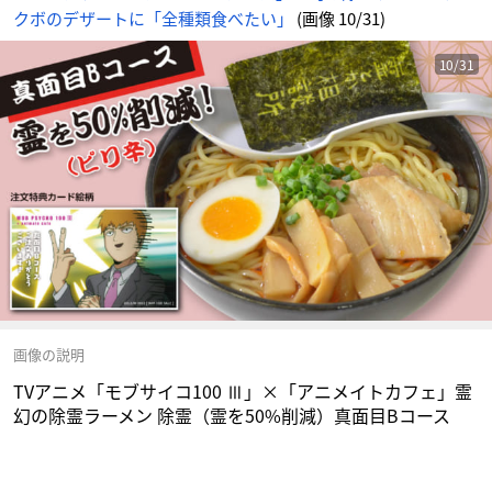
ー
クボのデザートに「全種類食べたい」
(画像 10/31)
ス
-
ア
ニ
メ
10/31
情
報
サ
イ
ト
に
じ
め
ん
画像の説明
TVアニメ「モブサイコ100 Ⅲ」×「アニメイトカフェ」霊
幻の除霊ラーメン 除霊（霊を50%削減）真面目Bコース