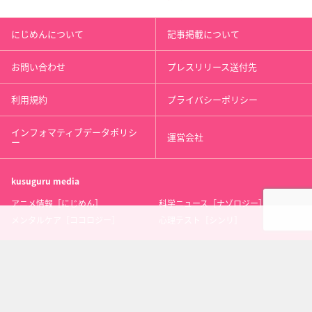
にじめんについて
記事掲載について
お問い合わせ
プレスリリース送付先
利用規約
プライバシーポリシー
インフォマティブデータポリシ
運営会社
ー
kusuguru
media
アニメ情報［にじめん］
科学ニュース［ナゾロジー］
メンタルケア［ココロジー］
心理テスト［シンリ］
Copyright 2013 nijimen.