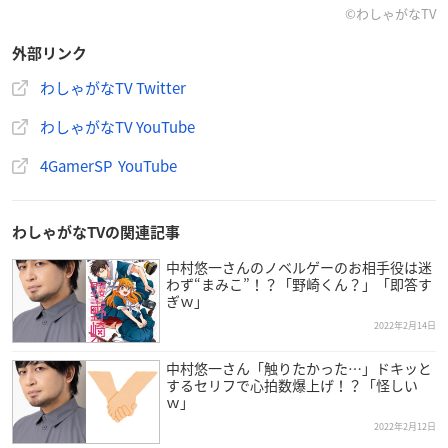
©わしゃがなTV
外部リンク
わしゃがなTV Twitter
わしゃがなTV YouTube
4GamerSP YouTube
わしゃがなTVの関連記事
中村悠一さんのノベルゲーのお相手役は迷
わず“まみこ”！？「野崎くん？」「即答す
ぎｗ」
2022年2月14日
中村悠一さん「触りたかった…」ドキッと
するセリフで心拍数爆上げ！？「怪しい
ｗ」
2022年2月12日