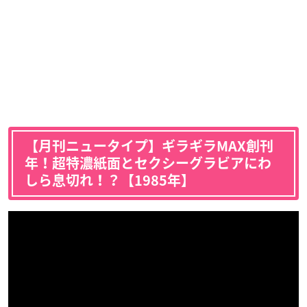
【月刊ニュータイプ】ギラギラMAX創刊
年！超特濃紙面とセクシーグラビアにわ
しら息切れ！？【1985年】