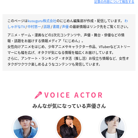
記事の内容について報告する
このページは
kusuguru株式会社
のにじめん編集部が作成・配信しています。
わ
しゃがなTV
/
中村悠一
/
話題
/
書籍
/
声優
の最新情報はリンク先をご覧ください。
アニメ・ゲーム・漫画などの2次元コンテンツや、声優・舞台・俳優などの情
報・話題をお届けする情報メディア「にじめん」。
女性向けアニメをはじめ、少年アニメやキャラクター作品、VTuberなどストリー
マーにも幅を広げ、オタクが気になる情報を幅広くお届けしています。
さらに、アンケート・ランキング・オタ活（推し活）お役立ち情報など、女性オ
タクがワクワク楽しめるようなコンテンツも発信しています。
VOICE ACTOR
みんなが気になっている声優さん