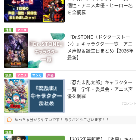
個性・アニメ声優・ヒーロー名
を全網羅
話題
アニメ
『Dr.STONE（ドクターストー
ン）』キャラクター一覧 アニ
メ声優＆誕生日まとめ【2026年
最新】
話題
アニメ
マンガ
声優
『忍たま乱太郎』キャラクター
一覧 学年・委員会・アニメ声
優を網羅
7コメント
めっちゃ分かりやすいです！ ありがとうございます！！
話題
【2025年最新版】『氷菓』キャ