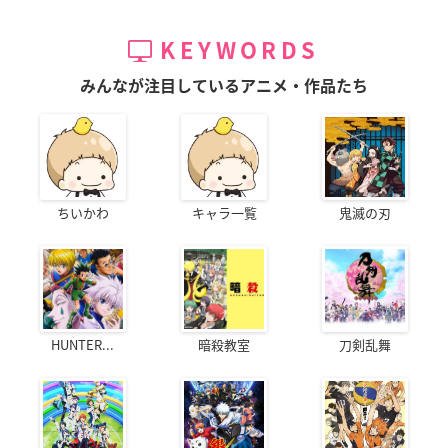
KEYWORDS
みんなが注目しているアニメ・作品たち
ちいかわ
キャラ一覧
鬼滅の刃
HUNTER...
暗殺教室
刀剣乱舞