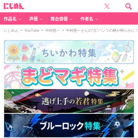
に
じ
め
ん
作品名
声優
舞台俳優
作者名
にじめん
>
YouTube
>
中村悠一
> 中村悠一さんの“元”パンツの柄が明らかに