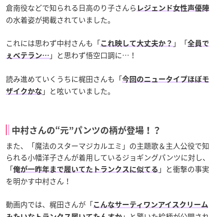
倉南役などで知られる日高のり子さんら
レジェンド女性声優陣
の水着姿が掲載されていました。
これには思わず中村さんも「
」「
これ映して大丈夫か？
全員で
」と思わず悟空口調に…！
ぇベテラン…
読み進めていくうちに梶田さんも「
今回のニュータイプほぼモ
」と呟いていました。
ザイクかな
中村さんの“元”パンツの柄が登場！？
また、「魔法のスターマジカルエミ」の主題歌＆主人公役で知
られる小幡洋子さんが着用しているジョギングパンツに対し、
「
」と衝撃の事実
俺が一昨年まで履いてたトランクスに似てる
を明かす中村さん！
動画内では、梶田さんが「
こんなサーティワンアイスクリーム
」と驚いた絵柄が公開され
みたいなトランクス履いてたんすか