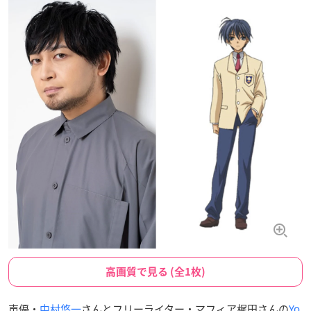
高画質で見る (全1枚)
声優・
中村悠一
さんとフリーライター・マフィア梶田さんの
Yo