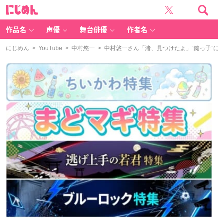
に
じ
め
ん
作品名
声優
舞台俳優
作者名
にじめん
>
YouTube
>
中村悠一
> 中村悠一さん「渚、見つけたよ」“鍵っ子