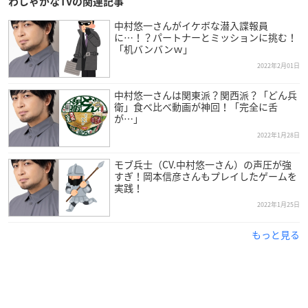
わしゃがなTVの関連記事
中村悠一さんがイケボな潜入諜報員
に…！？パートナーとミッションに挑む！
「机バンバンｗ」
2022年2月01日
中村悠一さんは関東派？関西派？「どん兵
衛」食べ比べ動画が神回！「完全に舌
が…」
2022年1月28日
モブ兵士（CV.中村悠一さん）の声圧が強
すぎ！岡本信彦さんもプレイしたゲームを
実践！
2022年1月25日
もっと見る