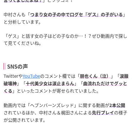
」とツッコミ！
言ってましたよね？
中村さんも「
」
つまり女の子の中で口グセ『ゲス』の子がいる
と分析しています。
「ゲス」と話す女の子はどの子なのか…！？ぜひ動画内で探し
て見てくださいね。
SNSの声
Twitterや
YouTube
のコメント欄では「
」「
朋也くん（泣）
涙腺
」「
」「
破壊神
十代美少女は涙止まらん
曲流れただけでグッと
」といったコメントが寄せられていました。
くる
動画内では「ヘブンバーンズレッド」に関する動画が
2本公開
されているほか、中村さん＆梶田さんによる
の様子
先行プレイ
が公開されています。