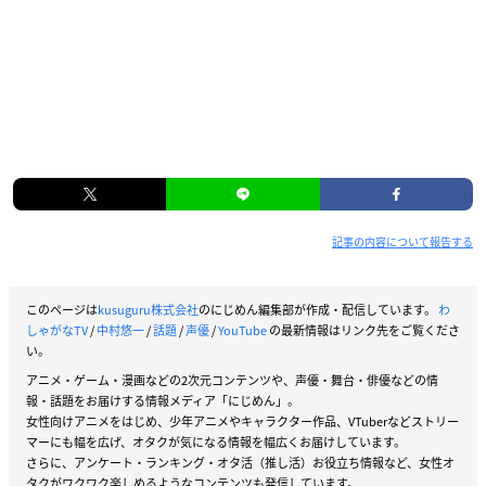
記事の内容について報告する
このページは
kusuguru株式会社
のにじめん編集部が作成・配信しています。
わ
しゃがなTV
/
中村悠一
/
話題
/
声優
/
YouTube
の最新情報はリンク先をご覧くださ
い。
アニメ・ゲーム・漫画などの2次元コンテンツや、声優・舞台・俳優などの情
報・話題をお届けする情報メディア「にじめん」。
女性向けアニメをはじめ、少年アニメやキャラクター作品、VTuberなどストリー
マーにも幅を広げ、オタクが気になる情報を幅広くお届けしています。
さらに、アンケート・ランキング・オタ活（推し活）お役立ち情報など、女性オ
タクがワクワク楽しめるようなコンテンツも発信しています。