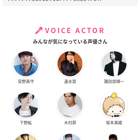
VOICE ACTOR
みんなが気になっている声優さん
宮野真守
速水奨
諏訪部順一
下野紘
木村昴
坂本真綾