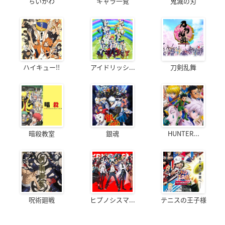
ちいかわ
キャラ一覧
鬼滅の刃
ハイキュー!!
アイドリッシ...
刀剣乱舞
暗殺教室
銀魂
HUNTER...
呪術廻戦
ヒプノシスマ...
テニスの王子様