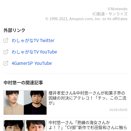
©Nintendo
(C)創通・サンライズ
© 1996-2021, Amazon.com, Inc. or its affiliates
外部リンク
わしゃがなTV Twitter
わしゃがなTV YouTube
4GamerSP YouTube
中村悠一の関連記事
櫻井孝宏さん&中村悠一さんが和菓子界の
因縁の対決にアテレコ！「チッ、この二流
が」
2022年1月20日
中村悠一さん「熟練の海女さんか
よ！？」“CV部”新作で杉田智和さんに触ら