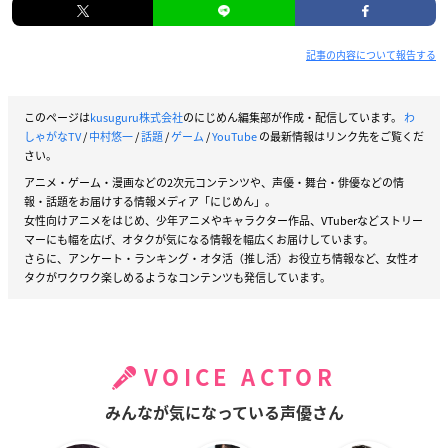
記事の内容について報告する
このページは
kusuguru株式会社
のにじめん編集部が作成・配信しています。
わ
しゃがなTV
/
中村悠一
/
話題
/
ゲーム
/
YouTube
の最新情報はリンク先をご覧くだ
さい。
アニメ・ゲーム・漫画などの2次元コンテンツや、声優・舞台・俳優などの情
報・話題をお届けする情報メディア「にじめん」。
女性向けアニメをはじめ、少年アニメやキャラクター作品、VTuberなどストリー
マーにも幅を広げ、オタクが気になる情報を幅広くお届けしています。
さらに、アンケート・ランキング・オタ活（推し活）お役立ち情報など、女性オ
タクがワクワク楽しめるようなコンテンツも発信しています。
VOICE ACTOR
みんなが気になっている声優さん