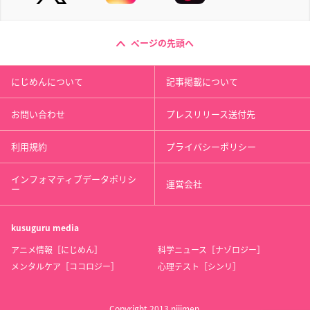
ページの先頭へ
にじめんについて
記事掲載について
お問い合わせ
プレスリリース送付先
利用規約
プライバシーポリシー
インフォマティブデータポリシ
運営会社
ー
kusuguru
media
アニメ情報［にじめん］
科学ニュース［ナゾロジー］
メンタルケア［ココロジー］
心理テスト［シンリ］
Copyright 2013 nijimen.