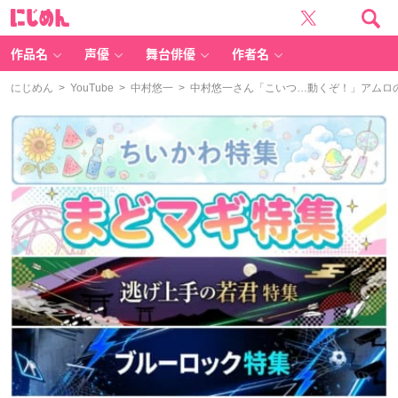
に
じ
め
ん
作品名
声優
舞台俳優
作者名
にじめん
>
YouTube
>
中村悠一
> 中村悠一さん「こいつ…動くぞ！」アムロ