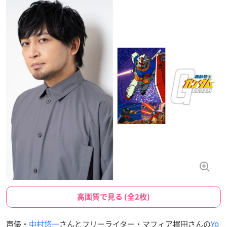
高画質で見る (全2枚)
声優・
中村悠一
さんとフリーライター・マフィア梶田さんの
Yo