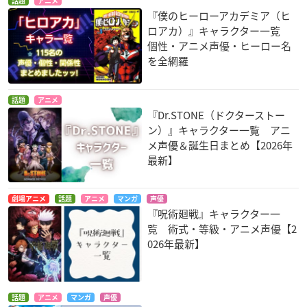
話題
アニメ
『僕のヒーローアカデミア（ヒ
ロアカ）』キャラクター一覧
個性・アニメ声優・ヒーロー名
を全網羅
話題
アニメ
『Dr.STONE（ドクターストー
ン）』キャラクター一覧 アニ
メ声優＆誕生日まとめ【2026年
最新】
劇場アニメ
話題
アニメ
マンガ
声優
『呪術廻戦』キャラクター一
覧 術式・等級・アニメ声優【2
026年最新】
話題
アニメ
マンガ
声優