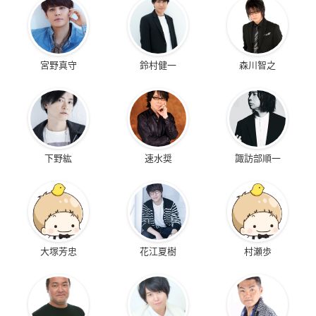
宮野真守
鈴村健一
森川智之
下野紘
速水奨
諏訪部順一
大塚芳忠
花江夏樹
村瀬歩