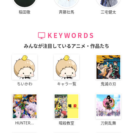
稲田徹
斉藤壮馬
三宅健太
KEYWORDS
みんなが注目しているアニメ・作品たち
ちいかわ
キャラ一覧
鬼滅の刃
HUNTER...
暗殺教室
刀剣乱舞