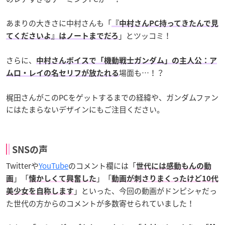
あまりの大きさに中村さんも「
『中村さんPC持ってきたんで見
」とツッコミ！
てくださいよ』はノートまでだろ
さらに、
中村さんボイスで「機動戦士ガンダム」の主人公：ア
場面も…！？
ムロ・レイの名セリフが放たれる
梶田さんがこのPCをゲットするまでの経緯や、ガンダムファン
にはたまらないデザインにもご注目ください。
SNSの声
Twitterや
YouTube
のコメント欄には「
世代には感動もんの動
」「
」「
画
懐かしくて興奮した
動画が刺さりまくったけど10代
」といった、今回の動画がドンピシャだっ
美少女を自称します
た世代の方からのコメントが多数寄せられていました！