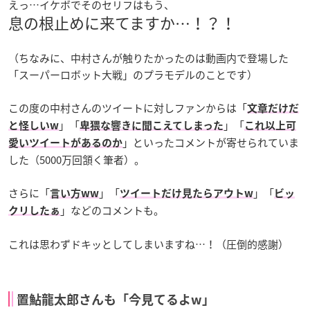
えっ…イケボでそのセリフはもう、
息の根止めに来てますか…！？！
（ちなみに、中村さんが触りたかったのは動画内で登場した
「スーパーロボット大戦」のプラモデルのことです）
この度の中村さんのツイートに対しファンからは「
文章だけだ
」「
」「
と怪しいw
卑猥な響きに聞こえてしまった
これ以上可
」といったコメントが寄せられていま
愛いツイートがあるのか
した（5000万回頷く筆者）。
さらに「
」「
」「
言い方ww
ツイートだけ見たらアウトw
ビッ
」などのコメントも。
クリしたぁ
これは思わずドキッとしてしまいますね…！（圧倒的感謝）
置鮎龍太郎さんも「今見てるよw」