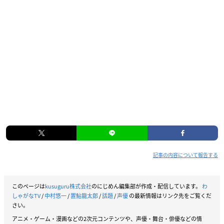
記事の内容について報告する
このページは
kusuguru株式会社
のにじめん編集部が作成・配信しています。
わ
しゃがなTV
/
中村悠一
/
置鮎龍太郎
/
話題
/
声優
の最新情報はリンク先をご覧くだ
さい。
アニメ・ゲーム・漫画などの2次元コンテンツや、声優・舞台・俳優などの情