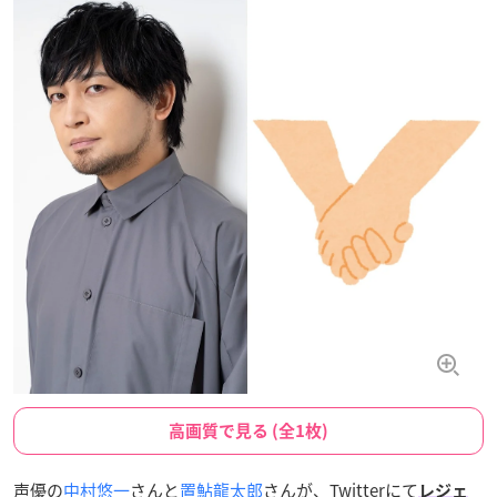
高画質で見る (全1枚)
声優の
中村悠一
さんと
置鮎龍太郎
さんが、Twitterにて
レジェ