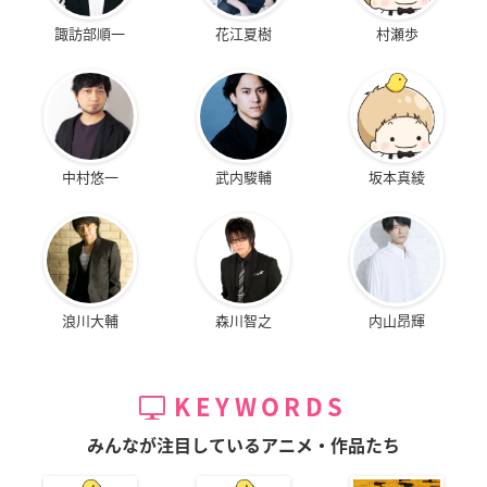
諏訪部順一
花江夏樹
村瀬歩
中村悠一
武内駿輔
坂本真綾
浪川大輔
森川智之
内山昂輝
KEYWORDS
みんなが注目しているアニメ・作品たち