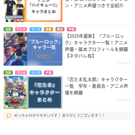
ン・アニメ声優つきで全紹介
話題
アニメ
マンガ
書籍
舞台
声優
【2025年最新】『ブルーロッ
ク』キャラクター一覧！アニメ
声優・基本プロフィールを網羅
【ネタバレ有】
1コメント
話題
アニメ
マンガ
声優
『忍たま乱太郎』キャラクター
一覧 学年・委員会・アニメ声
優を網羅
7コメント
めっちゃ分かりやすいです！ ありがとうございます！！