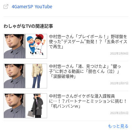
4GamerSP YouTube
わしゃがなTVの関連記事
中村悠一さん「プレイボール！」野球盤を
使った“デスゲーム”勃発！？「五条ボイス
で再生」
2022年2月08日
中村悠一さん「渚、見つけたよ」“鍵っ
子”に刺さる動画に「朋也くん（泣）」
「涙腺破壊神」
2022年2月07日
中村悠一さんがイケボな潜入諜報員
に…！？パートナーとミッションに挑む！
「机バンバンｗ」
2022年2月01日
もっと見る