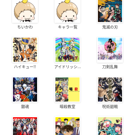
ちいかわ
キャラ一覧
鬼滅の刃
ハイキュー!!
アイドリッシ...
刀剣乱舞
銀魂
暗殺教室
呪術廻戦