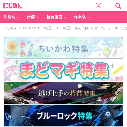
に
じ
め
ん
作品名
声優
舞台俳優
作者名
にじめん
>
YouTube
>
中村悠一
> 中村悠一さん「触りたかった…」ドキッと