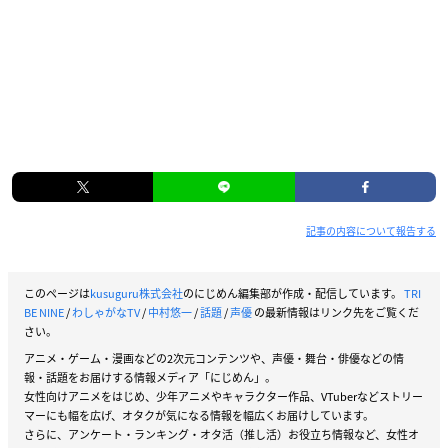
千住百太郎:熊谷健太郎
梅田蘭吉:増田俊樹
辰沼龍斗:武内駿輔
上野弥次郎兵衛:
中村悠一
桜花札:小野大輔
園田不兆:寺島惇太
羽田清死郎:野津山幸宏
雪谷えのき:近藤玲奈
西郷ロク:松田健一郎
旭川カイ：梶原岳人
記事の内容について報告する
五反田豊:駒田航
大井南:村井美里
轟英二:小野賢章
このページは
kusuguru株式会社
のにじめん編集部が作成・配信しています。
TRI
BE NINE
/
わしゃがなTV
/
中村悠一
/
話題
/
声優
の最新情報はリンク先をご覧くだ
※敬称略
さい。
アニメ・ゲーム・漫画などの2次元コンテンツや、声優・舞台・俳優などの情
報・話題をお届けする情報メディア「にじめん」。
女性向けアニメをはじめ、少年アニメやキャラクター作品、VTuberなどストリー
マーにも幅を広げ、オタクが気になる情報を幅広くお届けしています。
さらに、アンケート・ランキング・オタ活（推し活）お役立ち情報など、女性オ