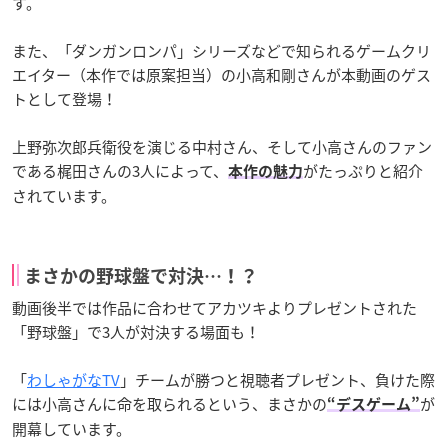
す。
また、「ダンガンロンパ」シリーズなどで知られるゲームクリ
エイター（本作では原案担当）の小高和剛さんが本動画のゲス
トとして登場！
上野弥次郎兵衛役を演じる中村さん、そして小高さんのファン
である梶田さんの3人によって、
がたっぷりと紹介
本作の魅力
されています。
まさかの野球盤で対決…！？
動画後半では作品に合わせてアカツキよりプレゼントされた
「野球盤」で3人が対決する場面も！
「
わしゃがなTV
」チームが勝つと視聴者プレゼント、負けた際
には小高さんに命を取られるという、まさかの
が
“デスゲーム”
開幕しています。