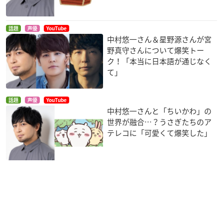
撮影:アスラフィルム
編集:長谷川舞（エディッツ）
話題
声優
YouTube
音響監督:田中亮/音楽制作：ランティス（「ラブライブ！」）
中村悠一さん＆星野源さんが宮
アニメーション制作：ライデンフィルム（「東京リベンジャー
野真守さんについて爆笑トー
ズ」）
ク！「本当に日本語が通じなく
製作：トライブナイン製作委員会
て」
【キャスト】
話題
声優
YouTube
神谷瞬：石田彰
中村悠一さんと「ちいかわ」の
白金ハル:堀江瞬
世界が融合…？うさぎたちのア
タイガ:沢城千春
テレコに「可愛くて爆笑した」
有栖川さおり:渕上舞
三田三太郎:田村睦心
大門愛海:落合福嗣
青山カズキ:千葉翔也
鳳天心:中博史
鳳王次郎:諏訪部順一
神木結衣:小松未可子