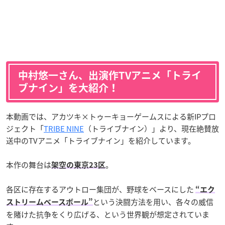
中村悠一さん、出演作TVアニメ「トライ
ブナイン」を大紹介！
本動画では、アカツキ×トゥーキョーゲームスによる新IPプロ
ジェクト「
TRIBE NINE
（トライブナイン）」より、現在絶賛放
送中のTVアニメ「トライブナイン」を紹介しています。
本作の舞台は
。
架空の東京23区
各区に存在するアウトロー集団が、野球をベースにした
“エク
という決闘方法を用い、各々の威信
ストリームベースボール”
を賭けた抗争をくり広げる、という世界観が想定されていま