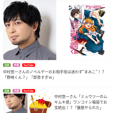
MOVIEFULL
Rakuten TV
【スタッフ】
原作：アカツキ × トゥーキョーゲームス
原案：小高和剛
キャラクター原案：小松崎類、しまどりる
音楽：高田雅史
総合プロデューサー：山口修平
監督：青木悠（「ポプテピピック」演出・原画）
シリーズ構成：横手美智子（「SHIROBAKO」）
話題
声優
YouTube
アニメーションキャラクターデザイン・総作画監督：薮本陽輔
中村悠一さんのノベルゲーのお相手役は迷わず“まみこ”！？
（「デュエル・マスターズ」シリーズ）
「野崎くん？」「即答すぎｗ」
美術原案:小林哲也
美術監督:三宅昌和
話題
声優
YouTube
色彩設計:大西峰代
中村悠一さん「ミュウツーのム
3DCGI:Felix Film
キムキ感」ワンコイン福袋でお
モニターワークス:ワツジサトシ
宝続出！？「腹筋やられた」
撮影監督:柏木健太郎