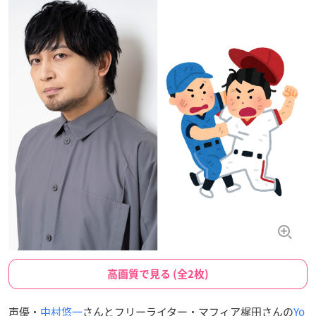
高画質で見る (全2枚)
声優・
中村悠一
さんとフリーライター・マフィア梶田さんの
Yo