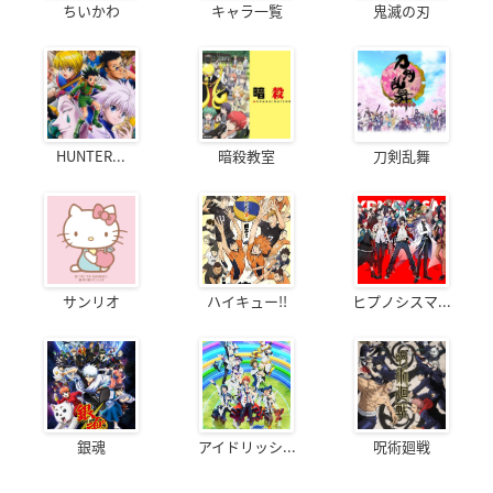
ちいかわ
キャラ一覧
鬼滅の刃
HUNTER...
暗殺教室
刀剣乱舞
サンリオ
ハイキュー!!
ヒプノシスマ...
銀魂
アイドリッシ...
呪術廻戦