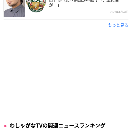
dTV
が…」
TVer
2022年1月28日
TELASA
niconico
もっと見る
Paravi
バンダイチャンネル
ひかりTV
Hulu
みるプラス
U-NEXT
・レンタル配信
1月15日(土) 22:30以降順次配信開始
GYAO！ストア
クランクイン！ビデオ
DMM動画
HAPPY!動画
ビデオマーケット
わしゃがなTVの関連ニュースランキング
music.jp