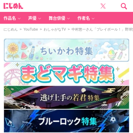
に
じ
め
ん
作品名
声優
舞台俳優
作者名
にじめん
>
YouTube
>
わしゃがなTV
> 中村悠一さん「プレイボール！」野球