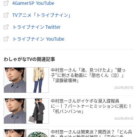
4GamerSP YouTube
TOKYO MX：1月10日(月) 22:30〜
BS11: 1月10日(月) 23:00〜
TVアニメ「トライブナイン」
テレビ愛知: 1月11日(火) 25:30〜
トライブナイン Twitter
サンテレビ: 1月12日(水) 24:30〜
トライブナイン YouTube
【配信情報】
1月10日(月) 22:30〜
dアニメストア（地上波同時・最速配信）
わしゃがなTVの関連記事
中村悠一さん「渚、見つけたよ」“鍵っ
1月15日(土) 22:30以降順次配信開始
子”に刺さる動画に「朋也くん（泣）」
アニメカ
「涙腺破壊神」
アニメ放題
2022年2月07日
ABEMA
中村悠一さんがイケボな潜入諜報員
Amazonプライム・ビデオ
に…！？パートナーとミッションに挑む！
FOD
「机バンバンｗ」
GYAO！
2022年2月01日
J:COM オンデマンド
スマートパスプレミアム
中村悠一さんは関東派？関西派？「どん兵
衛」食べ比べ動画が神回！「完全に舌