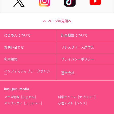
ページの先頭へ
にじめんについて
記事掲載について
お問い合わせ
プレスリリース送付先
利用規約
プライバシーポリシー
インフォマティブデータポリシ
運営会社
ー
kusuguru
media
アニメ情報［にじめん］
科学ニュース［ナゾロジー］
メンタルケア［ココロジー］
心理テスト［シンリ］