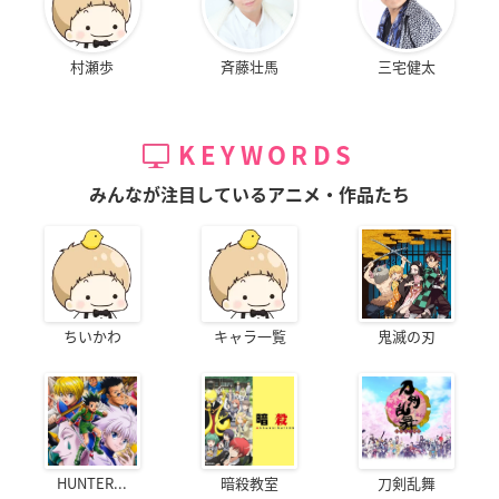
村瀬歩
斉藤壮馬
三宅健太
KEYWORDS
みんなが注目しているアニメ・作品たち
ちいかわ
キャラ一覧
鬼滅の刃
HUNTER...
暗殺教室
刀剣乱舞