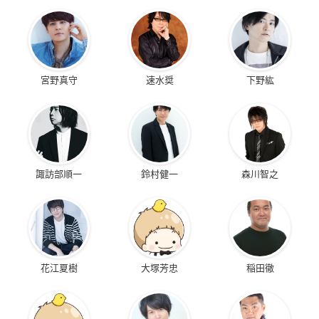
宮野真守
速水奨
下野紘
諏訪部順一
鈴村健一
森川智之
花江夏樹
大塚芳忠
稲田徹