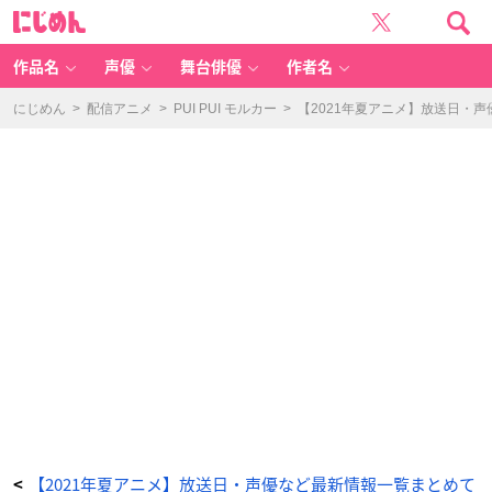
T
に
V
じ
ア
め
ニ
ん
メ
「S
作品名
声優
舞台俳優
作者名
C
A
R
L
にじめん
>
配信アニメ
>
PUI PUI モルカー
>
【2021年夏アニメ】放送日・
E
T
N
E
X
U
S」
キ
ー
ビ
ジ
ュ
ア
ル
-
ア
ニ
メ
情
報
サ
イ
ト
に
じ
め
ん
【2021年夏アニメ】放送日・声優など最新情報一覧まとめて
<