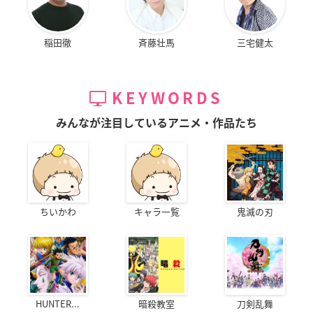
稲田徹
斉藤壮馬
三宅健太
KEYWORDS
みんなが注目しているアニメ・作品たち
ちいかわ
キャラ一覧
鬼滅の刃
HUNTER...
暗殺教室
刀剣乱舞