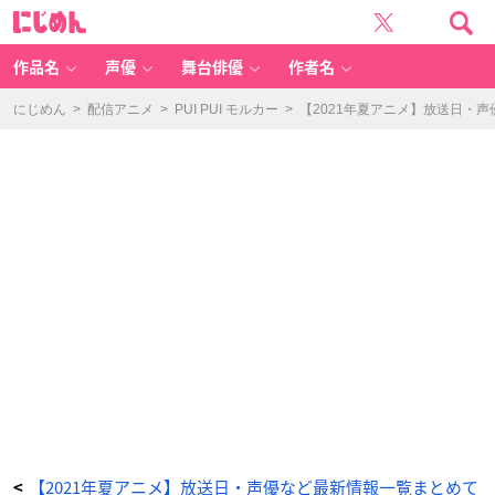
ア
に
ニ
じ
メ
め
「よ
ん
し
ま
作品名
声優
舞台俳優
作者名
ほ」
キ
ー
ビ
にじめん
>
配信アニメ
>
PUI PUI モルカー
>
【2021年夏アニメ】放送日・
ジ
ュ
ア
ル
-
ア
ニ
メ
情
報
サ
イ
ト
に
じ
め
ん
【2021年夏アニメ】放送日・声優など最新情報一覧まとめて
<