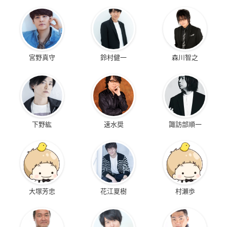
宮野真守
鈴村健一
森川智之
下野紘
速水奨
諏訪部順一
大塚芳忠
花江夏樹
村瀬歩