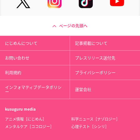
ページの先頭へ
にじめんについて
記事掲載について
お問い合わせ
プレスリリース送付先
利用規約
プライバシーポリシー
インフォマティブデータポリシ
運営会社
ー
kusuguru
media
アニメ情報［にじめん］
科学ニュース［ナゾロジー］
メンタルケア［ココロジー］
心理テスト［シンリ］