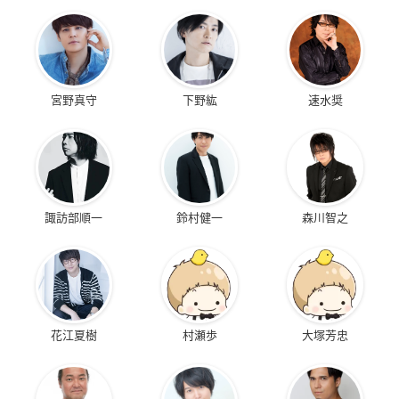
宮野真守
下野紘
速水奨
諏訪部順一
鈴村健一
森川智之
花江夏樹
村瀬歩
大塚芳忠