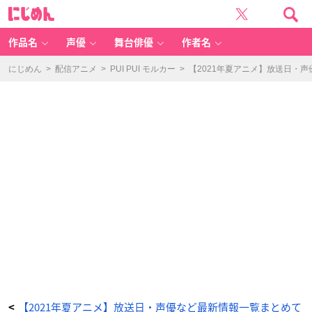
T
に
V
じ
ア
め
ニ
ん
メ
「N
作品名
声優
舞台俳優
作者名
IG
H
T
H
にじめん
>
配信アニメ
>
PUI PUI モルカー
>
【2021年夏アニメ】放送日・
E
A
D
2
0
4
1」
キ
ー
ビ
ジ
ュ
ア
ル
-
ア
ニ
メ
情
報
サ
イ
ト
に
じ
め
ん
【2021年夏アニメ】放送日・声優など最新情報一覧まとめて
<