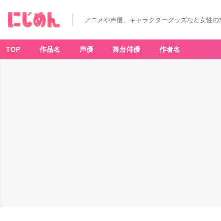
T
V
ア
アニメや声優、キャラクターグッズなど女性の
ニ
メ
「ジ
ャ
ヒ
TOP
作品名
声優
舞台俳優
作者名
ー
様
は
く
じ
け
な
い！」
-
ア
ニ
メ
情
報
サ
イ
ト
に
じ
め
ん