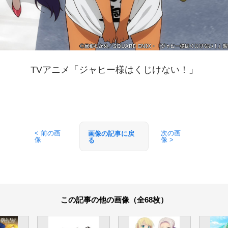
TVアニメ「ジャヒー様はくじけない！」
< 前の画
次の画
画像の記事に戻
像
像 >
る
この記事の他の画像（全68枚）