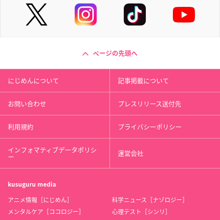
ページの先頭へ
にじめんについて
記事掲載について
お問い合わせ
プレスリリース送付先
利用規約
プライバシーポリシー
インフォマティブデータポリシ
運営会社
ー
kusuguru
media
アニメ情報［にじめん］
科学ニュース［ナゾロジー］
メンタルケア［ココロジー］
心理テスト［シンリ］