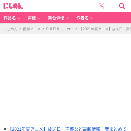
T
に
V
じ
ア
め
ニ
ん
メ
「別
作品名
声優
舞台俳優
作者名
冊
オ
リ
ン
にじめん
>
配信アニメ
>
PUI PUI モルカー
>
【2021年夏アニメ】放送日・
ピ
ア・
キ
ュ
ク
ロ
ス」
キ
ー
ビ
ジ
ュ
ア
ル
-
ア
ニ
メ
情
報
サ
イ
ト
に
じ
め
ん
【2021年夏アニメ】放送日・声優など最新情報一覧まとめて
<