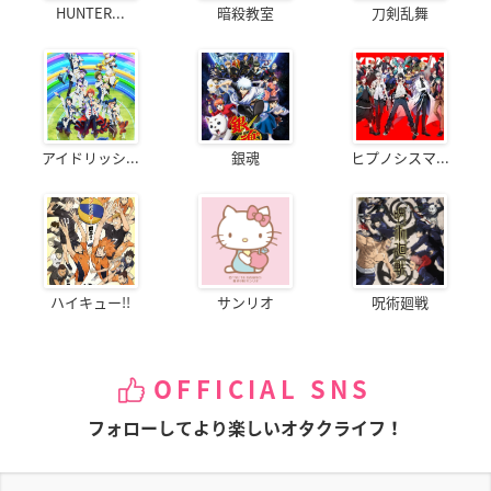
HUNTER...
暗殺教室
刀剣乱舞
アイドリッシ...
銀魂
ヒプノシスマ...
ハイキュー!!
サンリオ
呪術廻戦
OFFICIAL SNS
フォローしてより楽しいオタクライフ！