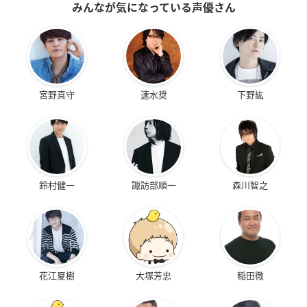
みんなが気になっている声優さん
宮野真守
速水奨
下野紘
鈴村健一
諏訪部順一
森川智之
花江夏樹
大塚芳忠
稲田徹