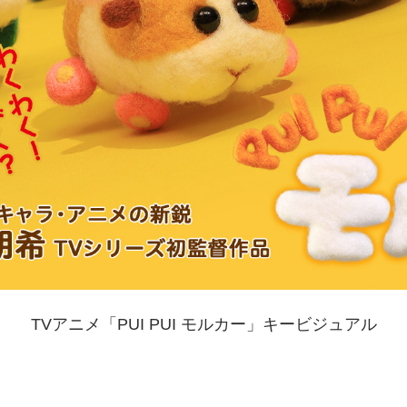
TVアニメ「PUI PUI モルカー」キービジュアル