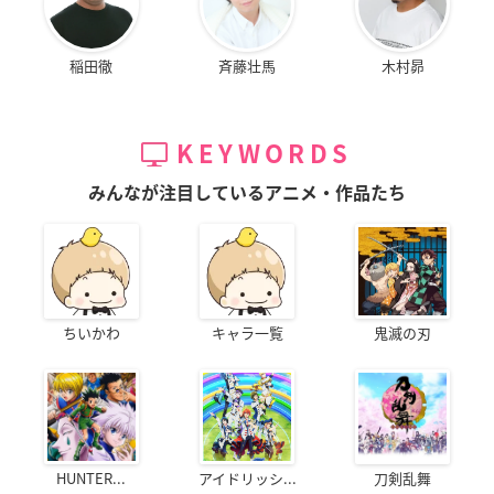
稲田徹
斉藤壮馬
木村昴
KEYWORDS
みんなが注目しているアニメ・作品たち
ちいかわ
キャラ一覧
鬼滅の刃
HUNTER...
アイドリッシ...
刀剣乱舞