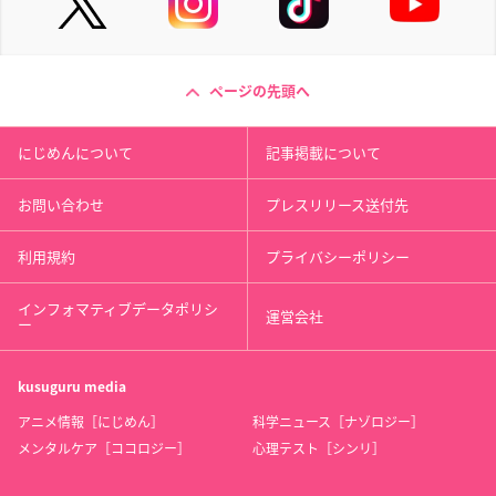
ページの先頭へ
にじめんについて
記事掲載について
お問い合わせ
プレスリリース送付先
利用規約
プライバシーポリシー
インフォマティブデータポリシ
運営会社
ー
kusuguru
media
アニメ情報［にじめん］
科学ニュース［ナゾロジー］
メンタルケア［ココロジー］
心理テスト［シンリ］