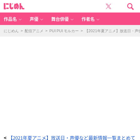
T
に
V
じ
ア
め
ニ
ん
メ
「ぼ
作品名
声優
舞台俳優
作者名
く
た
ち
の
にじめん
>
配信アニメ
>
PUI PUI モルカー
>
【2021年夏アニメ】放送日・
リ
メ
イ
ク」
ビ
ジ
ュ
ア
ル
-
ア
ニ
メ
情
報
サ
イ
ト
に
じ
め
ん
【2021年夏アニメ】放送日・声優など最新情報一覧まとめて
<