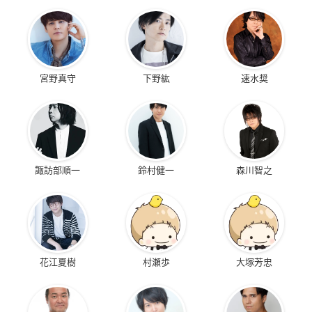
宮野真守
下野紘
速水奨
諏訪部順一
鈴村健一
森川智之
花江夏樹
村瀬歩
大塚芳忠