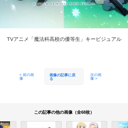
TVアニメ「魔法科高校の優等生」キービジュアル
< 前の画
次の画
画像の記事に戻
像
像 >
る
この記事の他の画像（全68枚）