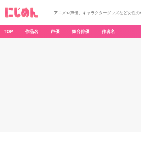
T
V
ア
アニメや声優、キャラクターグッズなど女性の
ニ
メ
「魔
法
科
TOP
作品名
声優
舞台俳優
作者名
高
校
の
優
等
生」
キ
ー
ビ
ジ
ュ
ア
ル
-
ア
ニ
メ
情
報
サ
イ
ト
に
じ
め
ん