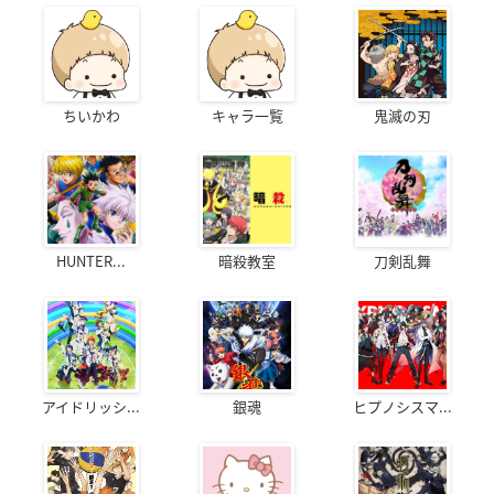
ちいかわ
キャラ一覧
鬼滅の刃
HUNTER...
暗殺教室
刀剣乱舞
アイドリッシ...
銀魂
ヒプノシスマ...