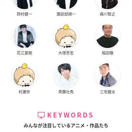
鈴村健一
諏訪部順一
森川智之
花江夏樹
大塚芳忠
稲田徹
村瀬歩
斉藤壮馬
三宅健太
KEYWORDS
みんなが注目しているアニメ・作品たち