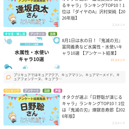
るキャラ」ランキングTOP10！1
位は『ダイヤのA』沢村栄純【20
26年版】
2コメント
オタ活・推し活
アンケート
話題
8月1日は水の日！『鬼滅の刃』
冨岡義勇など水属性・水使いキ
ャラ10選 【アンケート結果】
15コメント
プリキュアではキュアアクア、キュアマリン、キュアマーメイド、キ
ュアフォンテーヌ、キュアラ…
ランキング
アンケート
話題
声優
オタクが選ぶ「日野聡が演じる
キャラ」ランキングTOP10！1位
は『鬼滅の刃』煉󠄁獄杏寿郎【202
6年版】
2コメント