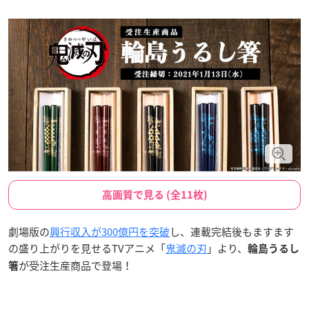
高画質で見る (全11枚)
劇場版の
興行収入が300億円を突破
し、連載完結後もますます
の盛り上がりを見せるTVアニメ「
鬼滅の刃
」より、
輪島うるし
が受注生産商品で登場！
箸