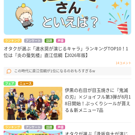
ランキング
アンケート
話題
声優
オタクが選ぶ「速水奨が演じるキャラ」ランキングTOP10！1
位は『炎の蜃気楼』直江信綱【2026年版】
14コメント
この時代に直江信綱が1位になるのおもろすぎるw
フェア
ニュース
伊黒の右目が目玉焼きに『鬼滅
の刃』×ジョイフル第3弾が8月1
8日開始！ぷっくりシールが貰え
る＆新メニュー7品
ランキング
アンケート
話題
声優
オタクが選ぶ「逢坂良太が演じ