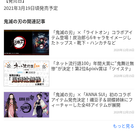
【発売日】
2021年3月19日頃発売予定
鬼滅の刃の関連記事
「鬼滅の刃」×「ライトオン」コラボアイ
テム登場！炭治郎ら6キャラをイメージし
たトップス・靴下・ハンカチなど
2020年12月16日
「ネット流行語100」年間大賞に“鬼舞辻無
惨”が決定！第2位&pixiv賞は「ツイステ」
2020年12月15日
「鬼滅の刃」×「ANNA SUI」初のコラボ
アイテム発売決定！禰豆子＆胡蝶姉妹にフ
ィーチャーした全48アイテムが展開
2020年12月15日
もっと見る