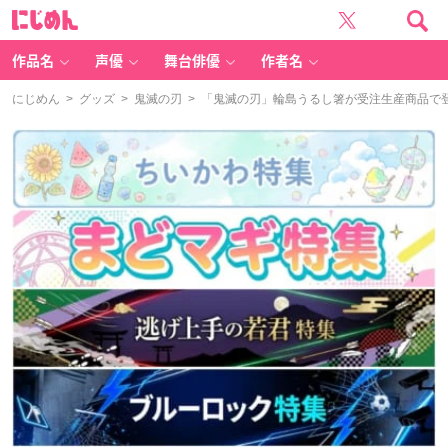
に
じ
め
ん
作品名
声優
舞台俳優
作者名
にじめん
>
グッズ
>
鬼滅の刃
> 「鬼滅の刃」輪島うるし箸が受注生産商品で