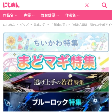
に
じ
め
ん
作品名
声優
舞台俳優
作者名
にじめん
>
グッズ
>
鬼滅の刃
> 「鬼滅の刃」×「ANNA SUI」初のコラボ