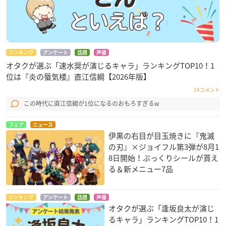
【価格】
1,100円（税込）
【種類】
竈門禰豆子（ピンク、パープル）／胡蝶姉妹（ピンク、パープ
ランキング
アンケート
話題
声優
オタクが選ぶ「速水奨が演じるキャラ」ランキングTOP10！1
ル）
位は『炎の蜃気楼』直江信綱【2026年版】
14コメント
【商品サイズ】
約20×20cm
この時代に直江信綱が1位になるのおもろすぎるw
フェア
ニュース
【商品素材】
伊黒の右目が目玉焼きに『鬼滅
ポリエステル90％、ナイロン10％
の刃』×ジョイフル第3弾が8月1
8日開始！ぷっくりシールが貰え
る＆新メニュー7品
鬼滅の刃×ANNA SUI タイツ
▼ご予約・ご購入はこちらから
ランキング
アンケート
話題
声優
プレバン
オタクが選ぶ「逢坂良太が演じ
るキャラ」ランキングTOP10！1
【価格】