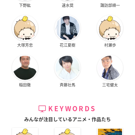
下野紘
速水奨
諏訪部順一
大塚芳忠
花江夏樹
村瀬歩
稲田徹
斉藤壮馬
三宅健太
KEYWORDS
みんなが注目しているアニメ・作品たち