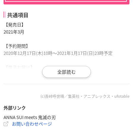
共通項目
【発売日】
2021年3月
【予約期間】
2020年12月17日(木)10時～2021年1月17日(日)23時予定
【商品お届け】
2021年3月予定／アクセサリーは2021年6月予定
【販売ルート】
・
バンコレ！
(c)吾峠呼世晴／集英社・アニプレックス・ufotable
・
アナ スイ ジャパン ウェブストア
外部リンク
ANNA SUI meets 鬼滅の刃
お問い合わせページ
鬼滅の刃
×ANNA SUI バッグ
▼ご予約・ご購入はこちらから