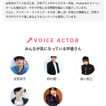
女性向けアニメをはじめ、少年アニメやキャラクター作品、VTuberなどストリー
マーにも幅を広げ、オタクが気になる情報を幅広くお届けしています。
【種類】
さらに、アンケート・ランキング・オタ活（推し活）お役立ち情報など、女性オ
胡蝶しのぶ／胡蝶カナエ＆栗花落カナヲ
タクがワクワク楽しめるようなコンテンツも発信しています。
【商品サイズ】
全長：約65cmアジャスター＋約5cm
縦：約39.0mm
VOICE ACTOR
横：約38.0mm
みんなが気になっている声優さん
【商品素材】
合金（ガンメタルメッキ）合成樹脂、ガラス
宮野真守
鈴村健一
森川智之