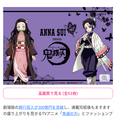
高画質で見る (全52枚)
劇場版の
興行収入が300億円を突破
し、連載完結後もますます
の盛り上がりを見せるTVアニメ「
鬼滅の刃
」とファッションブ