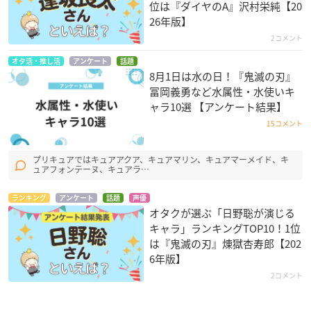
位は『ダイヤのA』沢村栄純【20
2,640円（税込）
26年版】
2コメント
【種類】
オタ活・推し活
アンケート
話題
竈門禰豆子（ワインレッド、ブラック）／胡蝶姉妹（パープ
8月1日は水の日！『鬼滅の刃』
ル、ブラック）
冨岡義勇など水属性・水使いキ
ャラ10選 【アンケート結果】
【商品サイズ】
15コメント
M～Lサイズ（身長150cm～165cm、ヒップ約85cm～98cm）
プリキュアではキュアアクア、キュアマリン、キュアマーメイド、キ
【商品素材】
ュアフォンテーヌ、キュアラ…
ナイロン87％、ポリウレタン13％
ランキング
アンケート
話題
声優
オタクが選ぶ「日野聡が演じる
キャラ」ランキングTOP10！1位
鬼滅の刃×ANNA SUI マルチスカーフ
は『鬼滅の刃』煉󠄁獄杏寿郎【202
▼ご予約・ご購入はこちらから
6年版】
プレバン
2コメント
【価格】