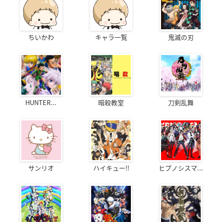
ちいかわ
キャラ一覧
鬼滅の刃
HUNTER...
暗殺教室
刀剣乱舞
サンリオ
ハイキュー!!
ヒプノシスマ...