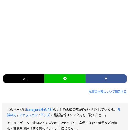
3,850円（税込）
【種類】
竈門禰豆子（ピンク、パープル）／胡蝶姉妹（ピンク、パープ
ル）
【商品サイズ】
約70X70cm
【商品素材】
ポリエステル100％
記事の内容について報告する
鬼滅の刃×ANNA SUI ネックレス 胡蝶姉妹
▼ご予約・ご購入はこちらから
プレバン
このページは
kusuguru株式会社
のにじめん編集部が作成・配信しています。
鬼
滅の刃
/
ファッション
/
グッズ
の最新情報はリンク先をご覧ください。
【価格】
アニメ・ゲーム・漫画などの2次元コンテンツや、声優・舞台・俳優などの情
14,300円（税込）
報・話題をお届けする情報メディア「にじめん」。