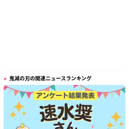
【価格】
11,000円（税込）
【種類】
竈門禰豆子（ピンク／ブラック）
【商品サイズ】
フリー（M～Ｌ）
身丈（肩～）：約100cm、身巾：52cm
【商品素材】
鬼滅の刃の関連ニュースランキング
ポリエステル100%
鬼滅の刃×ANNA SUI マイクロファイバーハンカチ
▼ご予約・ご購入はこちらから
プレバン