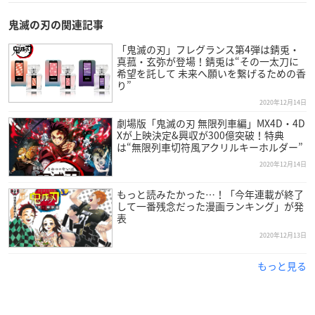
プレバン
鬼滅の刃の関連記事
【価格】
「鬼滅の刃」フレグランス第4弾は錆兎・
真菰・玄弥が登場！錆兎は“その一太刀に
30,800円（税込）
希望を託して 未来へ願いを繋げるための香
り”
【種類】
2020年12月14日
竈門禰豆子／胡蝶姉妹
劇場版「鬼滅の刃 無限列車編」MX4D・4D
Xが上映決定&興収が300億突破！特典
は“無限列車切符風アクリルキーホルダー”
【商品サイズ】
幅約28cm,高さ約20cm,奥行約12cm
2020年12月14日
もっと読みたかった…！「今年連載が終了
【商品素材】
して一番残念だった漫画ランキング」が発
ナイロン／合成皮革
表
2020年12月13日
もっと見る
鬼滅の刃×ANNA SUI カシュクールエプロン
▼ご予約・ご購入はこちらから
プレバン