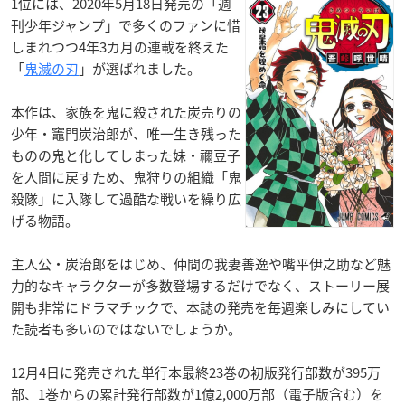
1位には、2020年5月18日発売の「週
刊少年ジャンプ」で多くのファンに惜
しまれつつ4年3カ月の連載を終えた
「
鬼滅の刃
」が選ばれました。
本作は、家族を鬼に殺された炭売りの
少年・竈門炭治郎が、唯一生き残った
ものの鬼と化してしまった妹・禰豆子
を人間に戻すため、鬼狩りの組織「鬼
殺隊」に入隊して過酷な戦いを繰り広
げる物語。
主人公・炭治郎をはじめ、仲間の我妻善逸や嘴平伊之助など魅
力的なキャラクターが多数登場するだけでなく、ストーリー展
開も非常にドラマチックで、本誌の発売を毎週楽しみにしてい
た読者も多いのではないでしょうか。
12月4日に発売された単行本最終23巻の初版発行部数が395万
部、1巻からの累計発行部数が1億2,000万部（電子版含む）を