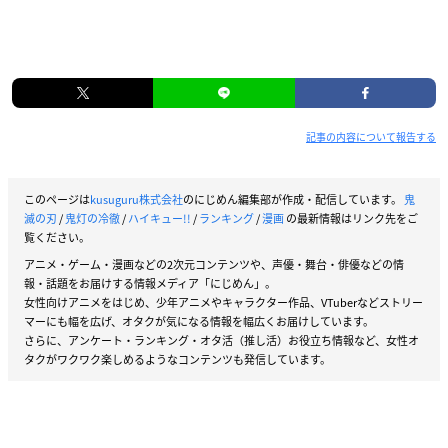
記事の内容について報告する
このページは
kusuguru株式会社
のにじめん編集部が作成・配信しています。
鬼
滅の刃
/
鬼灯の冷徹
/
ハイキュー!!
/
ランキング
/
漫画
の最新情報はリンク先をご
覧ください。
アニメ・ゲーム・漫画などの2次元コンテンツや、声優・舞台・俳優などの情
報・話題をお届けする情報メディア「にじめん」。
女性向けアニメをはじめ、少年アニメやキャラクター作品、VTuberなどストリー
マーにも幅を広げ、オタクが気になる情報を幅広くお届けしています。
さらに、アンケート・ランキング・オタ活（推し活）お役立ち情報など、女性オ
タクがワクワク楽しめるようなコンテンツも発信しています。