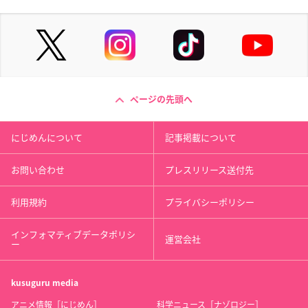
ページの先頭へ
にじめんについて
記事掲載について
お問い合わせ
プレスリリース送付先
利用規約
プライバシーポリシー
インフォマティブデータポリシ
運営会社
ー
kusuguru
media
アニメ情報［にじめん］
科学ニュース［ナゾロジー］