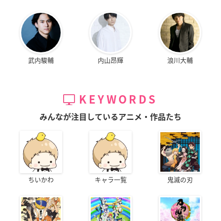
武内駿輔
内山昂輝
浪川大輔
KEYWORDS
みんなが注目しているアニメ・作品たち
ちいかわ
キャラ一覧
鬼滅の刃