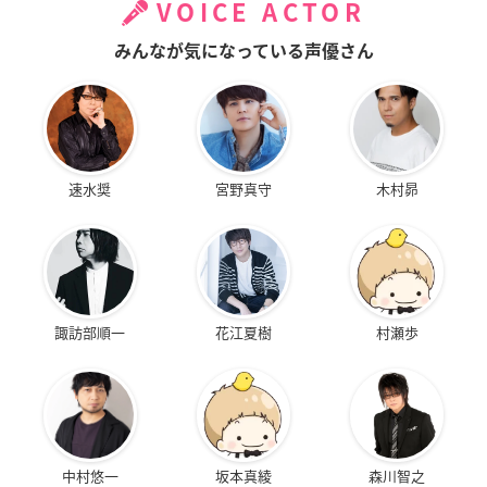
VOICE ACTOR
みんなが気になっている声優さん
速水奨
宮野真守
木村昴
諏訪部順一
花江夏樹
村瀬歩
中村悠一
坂本真綾
森川智之