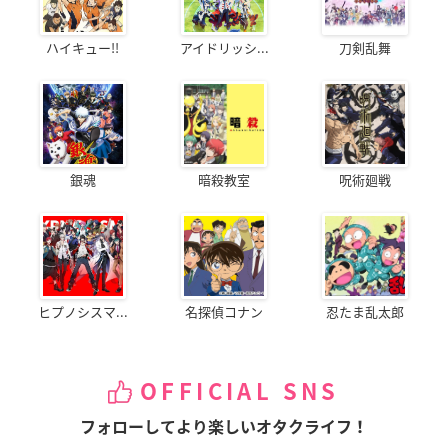
ハイキュー!!
アイドリッシ...
刀剣乱舞
銀魂
暗殺教室
呪術廻戦
ヒプノシスマ...
名探偵コナン
忍たま乱太郎
OFFICIAL SNS
フォローしてより楽しいオタクライフ！