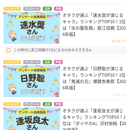
ランキング
アンケート
話題
声優
オタクが選ぶ「速水奨が演じる
キャラ」ランキングTOP10！1位
は『炎の蜃気楼』直江信綱【202
6年版】
14コメント
この時代に直江信綱が1位になるのおもろすぎるw
ランキング
アンケート
話題
声優
オタクが選ぶ「日野聡が演じる
キャラ」ランキングTOP10！1位
は『鬼滅の刃』煉󠄁獄杏寿郎【202
6年版】
2コメント
ランキング
アンケート
話題
声優
オタクが選ぶ「逢坂良太が演じ
るキャラ」ランキングTOP10！1
位は『ダイヤのA』沢村栄純【20
26年版】