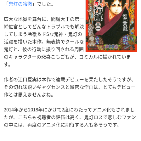
「
鬼灯の冷徹
」でした。
広大な地獄を舞台に、閻魔大王の第一
補佐官としてどんなトラブルでも解決
してしまう冷徹＆ドSな鬼神・鬼灯の
活躍を描いた本作。無表情でクールな
鬼灯と、彼の行動に振り回される周囲
のキャラクターの悲喜こもごもが、コミカルに描かれていま
す。
作者の江口夏実は本作で連載デビューを果たしたそうですが、
その切れ味鋭いギャグセンスと緻密な作画は、とてもデビュー
作とは思えませんよね。
2014年から2018年にかけて2度にわたってアニメ化もされまし
たが、こちらも視聴者の評価は高く、鬼灯ロスで悲しむファン
の中には、再度のアニメ化に期待する人も多そうです。