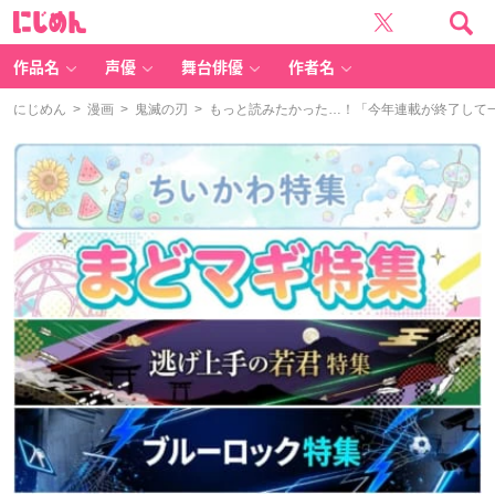
に
じ
め
ん
作品名
声優
舞台俳優
作者名
にじめん
>
漫画
>
鬼滅の刃
> もっと読みたかった…！「今年連載が終了して