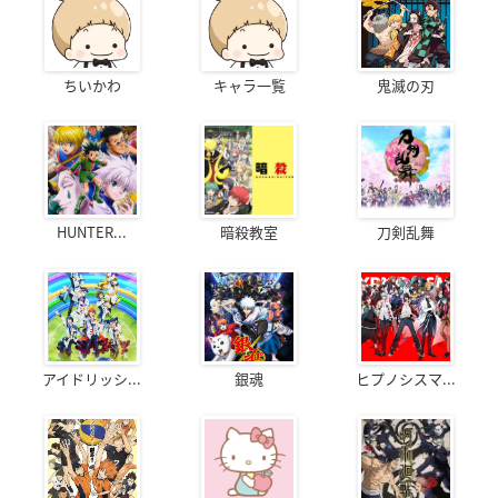
ちいかわ
キャラ一覧
鬼滅の刃
HUNTER...
暗殺教室
刀剣乱舞
アイドリッシ...
銀魂
ヒプノシスマ...