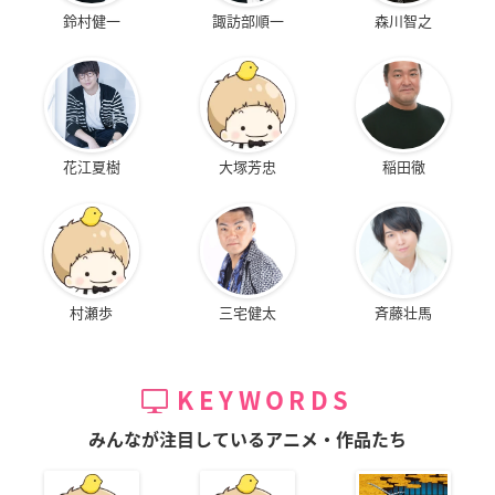
鈴村健一
諏訪部順一
森川智之
花江夏樹
大塚芳忠
稲田徹
村瀬歩
三宅健太
斉藤壮馬
KEYWORDS
みんなが注目しているアニメ・作品たち