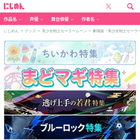
に
じ
め
ん
作品名
声優
舞台俳優
作者名
にじめん
>
グッズ
>
美少女戦士セーラームーン
> 劇場版「美少女戦士セーラ