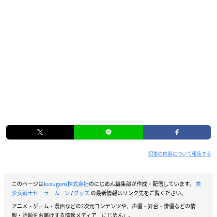
記事の内容について報告する
このページは
kusuguru株式会社
のにじめん編集部が作成・配信しています。
美
少女戦士セーラームーン
/
グッズ
の最新情報はリンク先をご覧ください。
アニメ・ゲーム・漫画などの2次元コンテンツや、声優・舞台・俳優などの情
報・話題をお届けする情報メディア「にじめん」。