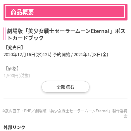
商品概要
劇場版「美少女戦士セーラームーンEternal」ポス
トカードブック
【発売日】
2020年12月16日(水)12時 予約開始 / 2021年1月8日(金)
【価格】
1,500円(税抜)
【内容】
スーパーセーラームーン(箔押し加工)
スーパーセーラーちびムーン(箔押し加工)
スーパーセーラーマーキュリー
©武内直子・PNP／劇場版「美少女戦士セーラームーンEternal」製作委員
会
スーパーセーラーマーズ
スーパーセーラージュピター
外部リンク