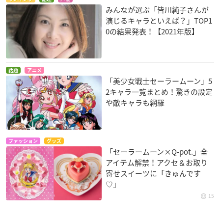
みんなが選ぶ「皆川純子さんが
演じるキャラといえば？」TOP1
0の結果発表！【2021年版】
話題
アニメ
「美少女戦士セーラームーン」5
2キャラ一覧まとめ！驚きの設定
や敵キャラも網羅
ファッション
グッズ
「セーラームーン×Q-pot.」全
アイテム解禁！アクセ＆お取り
寄せスイーツに「きゅんです
♡」
15