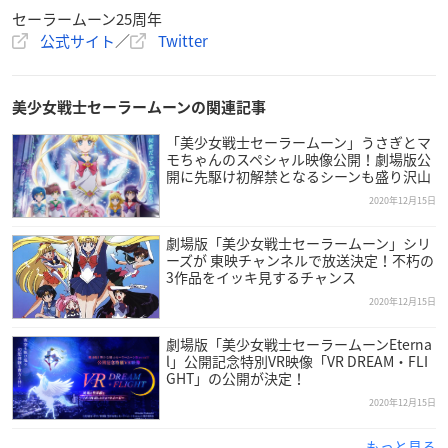
スーパーセーラーヴィーナス
セーラームーン25周年
スーパーセーラーウラヌス
公式サイト
／
Twitter
スーパーセーラーネプチューン
スーパーセーラープルート
スーパーセーラーサターン
美少女戦士セーラームーンの関連記事
タキシード仮面
「美少女戦士セーラームーン」うさぎとマ
エリオス
モちゃんのスペシャル映像公開！劇場版公
スーパーセーラームーン＆スーパーセーラーちびムーンの劇場
開に先駆け初解禁となるシーンも盛り沢山
版場面シーン(箔押し加工)
2020年12月15日
スーパーセーラーマーキュリーの劇場版名場面シーン
スーパーセーラーマーズの劇場版名場面シーン
劇場版「美少女戦士セーラームーン」シリ
ーズが 東映チャンネルで放送決定！不朽の
スーパーセーラージュピターの劇場版名場面シーン
3作品をイッキ見するチャンス
スーパーセーラーヴィーナスの劇場版名場面シーン
2020年12月15日
アマゾネス・カルテットの劇場版名場面シーン
アマゾン・トリオの劇場版名場面シーン
劇場版「美少女戦士セーラームーンEterna
劇場版「美少女戦士セーラームーEternal」ティザービジュアル
l」公開記念特別VR映像「VR DREAM・FLI
GHT」の公開が決定！
(箔押し加工)
2020年12月15日
もっと見る