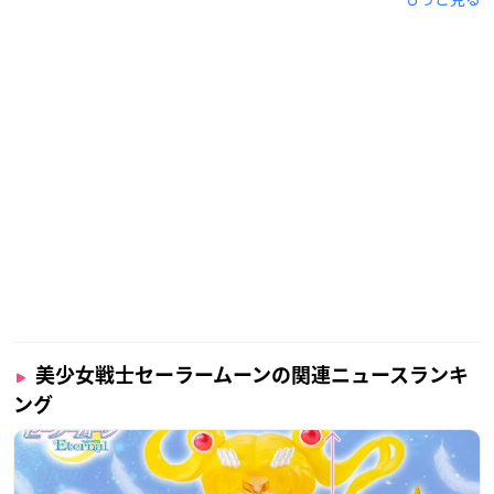
【更新】2021年1月8日(金)、劇場版「美少女戦士セーラー
ムーEternal」の豪華ポストカードブックが発売します！
劇場版のイラストを贅沢に使った全20枚のポストカードが
ハードカバーの書籍になって登場します
(ポストカードは本から取り外すことができます)。
https://t.
co/3sQNdTetT7
pic.twitter.com/DP2KtOhe1G
— セーラームーン30th公式 (@sailormoon30th_)
Decembe
r 16, 2020
美少女戦士セーラームーンの関連ニュースランキ
ング