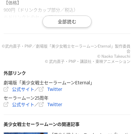
【価格】
900円（ドリンクカップ部分／税込）
※ドリンクとのセット販売となります
作品概要
©武内直子・PNP／劇場版「美少女戦士セーラームーンEternal」製作委員
会
© Naoko Takeuchi
© 武内直子・PNP・講談社・東映アニメーション
劇場版「美少女戦士セーラームーンEternal」
外部リンク
【公開日】
前編：2021年1月8日(金)
劇場版「美少女戦士セーラームーンEternal」
後編：2021年2月11日(木)
公式サイト
／
Twitter
セーラームーン25周年
【スタッフ】
公式サイト
／
Twitter
原作・総監修：武内直子「
美少女戦士セーラームーン
」（講談
社刊）
監督：今千秋
美少女戦士セーラームーンの関連記事
脚本：筆安一幸