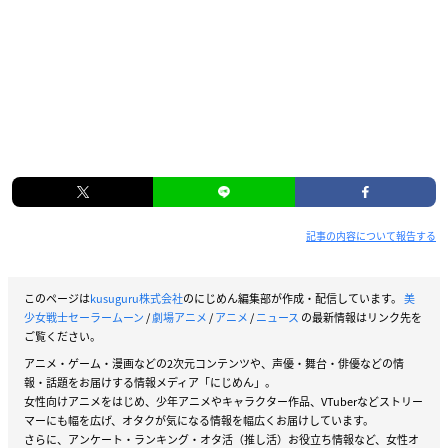
記事の内容について報告する
このページは
kusuguru株式会社
のにじめん編集部が作成・配信しています。
美
少女戦士セーラームーン
/
劇場アニメ
/
アニメ
/
ニュース
の最新情報はリンク先を
ご覧ください。
アニメ・ゲーム・漫画などの2次元コンテンツや、声優・舞台・俳優などの情
報・話題をお届けする情報メディア「にじめん」。
女性向けアニメをはじめ、少年アニメやキャラクター作品、VTuberなどストリー
マーにも幅を広げ、オタクが気になる情報を幅広くお届けしています。
さらに、アンケート・ランキング・オタ活（推し活）お役立ち情報など、女性オ