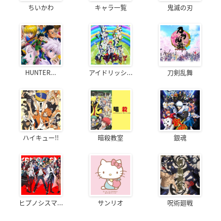
ちいかわ
キャラ一覧
鬼滅の刃
HUNTER...
アイドリッシ...
刀剣乱舞
ハイキュー!!
暗殺教室
銀魂
ヒプノシスマ...
サンリオ
呪術廻戦