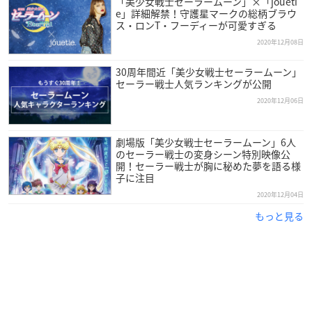
「美少女戦士セーラームーン」×「joueti
キャラクターデザイン：只野和子
e」詳細解禁！守護星マークの総柄ブラウ
ス・ロンT・フーディーが可愛すぎる
アニメーション制作：東映アニメーション、スタジオディーン
2020年12月08日
配給：東映
30周年間近「美少女戦士セーラームーン」
【キャスト】
セーラー戦士人気ランキングが公開
三石琴乃
2020年12月06日
金元寿子
佐藤利奈
劇場版「美少女戦士セーラームーン」6人
小清水亜美
のセーラー戦士の変身シーン特別映像公
伊藤静
開！セーラー戦士が胸に秘めた夢を語る様
子に注目
福圓美里
野島健児
2020年12月04日
松岡禎丞
もっと見る
日野聡
豊永利行
蒼井翔太
上田麗奈
諸星すみれ