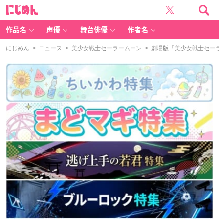
に
じ
め
ん
作品名
声優
舞台俳優
作者名
にじめん
>
ニュース
>
美少女戦士セーラームーン
> 劇場版「美少女戦士セーラ