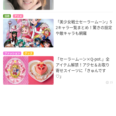
話題
アニメ
「美少女戦士セーラームーン」5
2キャラ一覧まとめ！驚きの設定
や敵キャラも網羅
ファッション
グッズ
「セーラームーン×Q-pot.」全
アイテム解禁！アクセ＆お取り
寄せスイーツに「きゅんです
♡」
15