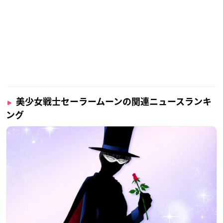
原優子
高橋李依
渡辺直美
菜々緒 ほか
※敬称略
美少女戦士セーラームーンの関連ニュースランキ
【更新】劇場版「美少女戦士セーラームーンEternal」公開
ング
を記念して、全国上映劇場(一部劇場を除く)にて『オリジナ
ルドリンクカップホルダー』の販売が決定いたしました！
2020年12月19日(土)より順次各劇場にて販売開始となりま
す。
https://t.co/q1oclzq9oT
pic.twitter.com/Mses85y85v
— セーラームーン30th公式 (@sailormoon30th_)
Decembe
r 9, 2020