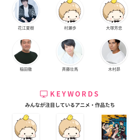
花江夏樹
村瀬歩
大塚芳忠
稲田徹
斉藤壮馬
木村昴
KEYWORDS
みんなが注目しているアニメ・作品たち