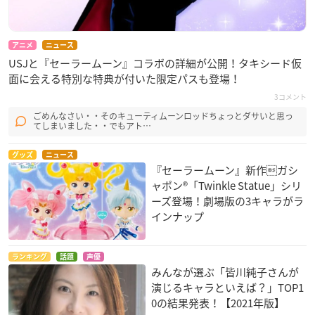
アニメ
ニュース
USJと『セーラームーン』コラボの詳細が公開！タキシード仮
面に会える特別な特典が付いた限定パスも登場！
3コメント
ごめんなさい・・そのキューティムーンロッドちょっとダサいと思っ
てしまいました・・でもアト…
グッズ
ニュース
『セーラームーン』新作ガシ
ャポン®「Twinkle Statue」シリ
ーズ登場！劇場版の3キャラがラ
インナップ
ランキング
話題
声優
みんなが選ぶ「皆川純子さんが
演じるキャラといえば？」TOP1
0の結果発表！【2021年版】