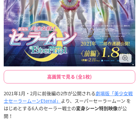
高画質で見る (全1枚)
2021年1月・2月に前後編の2作が公開される
劇場版「美少女戦
士セーラームーンEternal」
より、スーパーセーラームーン を
はじめとする6人のセーラー戦士の
が公
変身シーン特別映像
開！