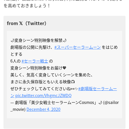
を高めておきましょう！
🌙変身シーン特別映像を解禁🌙
劇場版の公開に先駆け、
#スーパーセーラームーン
をはじめ
とする
6人の
#セーラー戦士
の
変身シーン特別映像をお届け💖
美しく、気高く変身していくシーンを集めた、
まさに永久保存版ともいえる映像📺
ぜひチェックしてみてくださいね👀✨
#劇場版セーラームー
ン
pic.twitter.com/VhgmcJZWDQ
— 劇場版「美少女戦士セーラームーンCosmos」🌙 (@sailor
_movie)
December 4, 2020