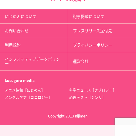
にじめんについて
記事掲載について
お問い合わせ
プレスリリース送付先
利用規約
プライバシーポリシー
インフォマティブデータポリシ
運営会社
ー
kusuguru
media
アニメ情報［にじめん］
科学ニュース［ナゾロジー］
メンタルケア［ココロジー］
心理テスト［シンリ］
Copyright 2013 nijimen.