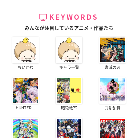
KEYWORDS
みんなが注目しているアニメ・作品たち
ちいかわ
キャラ一覧
鬼滅の刃
HUNTER...
暗殺教室
刀剣乱舞