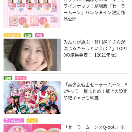
ラインナップ！劇場版『セーラ
ームーン』バレンタイン限定商
品公開
ランキング
話題
声優
みんなが選ぶ「皆川純子さんが
演じるキャラといえば？」TOP1
0の結果発表！【2021年版】
話題
アニメ
「美少女戦士セーラームーン」5
2キャラ一覧まとめ！驚きの設定
や敵キャラも網羅
ファッション
グッズ
「セーラームーン×Q-pot.」全