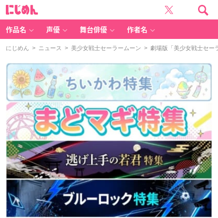
に
じ
め
ん
作品名
声優
舞台俳優
作者名
にじめん
>
ニュース
>
美少女戦士セーラームーン
> 劇場版「美少女戦士セー