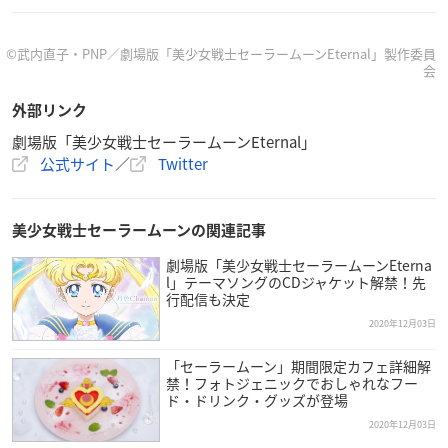
脚本：筆安一幸
キャラクターデザイン：只野和子
アニメーション制作：東映アニメーション、スタジオディーン
©武内直子・PNP／劇場版「美少女戦士セーラームーンEternal」製作委員
会
配給：東映
外部リンク
【キャスト】
劇場版「美少女戦士セーラームーンEternal」
三石琴乃
公式サイト
／
Twitter
金元寿子
佐藤利奈
小清水亜美
美少女戦士セーラームーンの関連記事
伊藤静
劇場版「美少女戦士セーラームーンEterna
福圓美里
l」テーマソングのCDジャケット解禁！先
野島健児
行配信も決定
松岡禎丞
2020年12月03日
日野聡
豊永利行
「セーラームーン」期間限定カフェ詳細解
禁！フォトジェニックでおしゃれなフー
蒼井翔太
ド・ドリンク・グッズが登場
上田麗奈
2020年12月03日
諸星すみれ