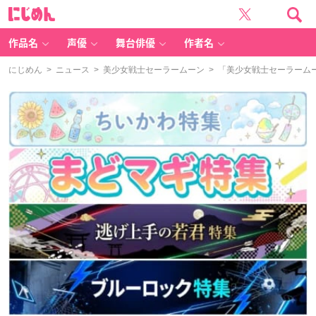
に
じ
め
ん
作品名
声優
舞台俳優
作者名
にじめん
>
ニュース
>
美少女戦士セーラームーン
> 「美少女戦士セーラーム