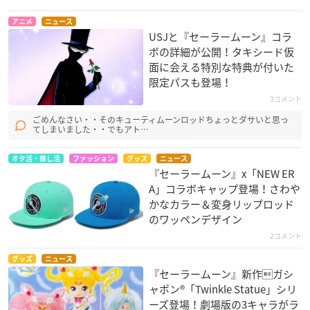
アニメ
ニュース
USJと『セーラームーン』コラ
ボの詳細が公開！タキシード仮
面に会える特別な特典が付いた
限定パスも登場！
3コメント
ごめんなさい・・そのキューティムーンロッドちょっとダサいと思っ
てしまいました・・でもアト…
オタ活・推し活
ファッション
グッズ
ニュース
『セーラームーン』x「NEW ER
A」コラボキャップ登場！さわや
かなカラー＆変身リップロッド
のワッペンデザイン
2コメント
グッズ
ニュース
『セーラームーン』新作ガシ
ャポン®「Twinkle Statue」シリ
ーズ登場！劇場版の3キャラがラ