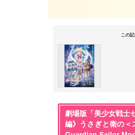
この記
劇場版「美少女戦士セー
編》うさぎと衛の＜スペ
Guardian Sailor Moo