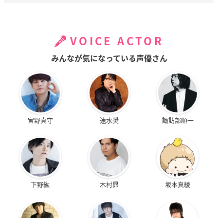
VOICE ACTOR
みんなが気になっている声優さん
宮野真守
速水奨
諏訪部順一
下野紘
木村昴
坂本真綾