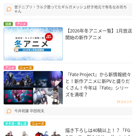
アーラシュ：鶴岡聡
昔テニプリ・ラルク歌ってたギルガメッシュ好き地元で有名なお坊ち
ゃん
呪腕のハサン：稲田徹
静謐のハサン：千本木彩花
話題
アニメ
ロマニ・アーキマン：鈴村健一
【2026年冬アニメ一覧】1月放送
※敬称略
開始の新作アニメ
アニメ
ニュース
『Fate Project』から新情報続々
と！新作アニメに新PVと盛りだ
くさん！今年は『Fate』シリー
ズを満喫？
19コメント
今井祝雄 中田祝夫
オタ活・推し活
ニュース
描き下ろしは40騎以上！？「FG