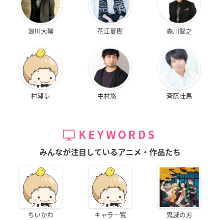
浪川大輔
花江夏樹
森川智之
村瀬歩
中村悠一
斉藤壮馬
KEYWORDS
みんなが注目しているアニメ・作品たち
ちいかわ
キャラ一覧
鬼滅の刃