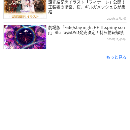
【スタッフ】
語完結記念イラスト「フィナーレ」公開！
正装姿の衛宮、桜、ギルガメッシュらが集
原作：奈須きのこ／TYPE-MOON
結
リードキャラクターデザイナー：武内崇
2020年11月27日
監督：末澤慧
劇場版「Fate/stay night HF Ⅲ.spring son
脚本：小太刀右京
g」Blu-ray&DVD発売決定！特典情報解禁
キャラクターデザイン：細居美恵子・黄瀬和哉・温泉中也
2020年11月26日
サブキャラクターデザイン：乘田拓茂・山本彩
総作画監督：黄瀬和哉
プロップデザイン：吉田大洋・原由知
もっと見る
美術設計：小木斉之・イノセユキエ
コンセプトアートデザイン：coralie nagel・竹内敦志
美術監督：甲斐政俊・中村豪希・若松栄司
色彩設計：関本美津子
撮影監督：田中宏侍
3DCG：レイルズ
3Dディレクター：三階直史
編集：濱宇津妙子
音楽：芳賀敬太・深澤秀行
音響監督：明田川仁