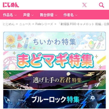
に
じ
め
ん
作品名
声優
舞台俳優
作者名
にじめん
>
ニュース
>
Fateシリーズ
> 「劇場版 FGO キャメロット 前編