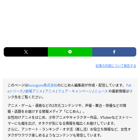
記事の内容について報告する
このページは
kusuguru株式会社
のにじめん編集部が作成・配信しています。
Fat
eシリーズ
/
劇場アニメ
/
アニメ
/
フェア・キャンペーン
/
ニュース
の最新情報はリ
ンク先をご覧ください。
アニメ・ゲーム・漫画などの2次元コンテンツや、声優・舞台・俳優などの情
報・話題をお届けする情報メディア「にじめん」。
女性向けアニメをはじめ、少年アニメやキャラクター作品、VTuberなどストリー
マーにも幅を広げ、オタクが気になる情報を幅広くお届けしています。
さらに、アンケート・ランキング・オタ活（推し活）お役立ち情報など、女性オ
タクがワクワク楽しめるようなコンテンツも発信しています。