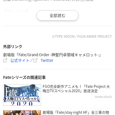
【ストーリー】
遍歴の騎士、ベディヴィエールが辿り着いた旅の果て―。
そこは西暦1273年のエルサレム。
かつての祈りの地は砂の大地と化し、民は住処を追われ三つの
勢力が対峙する不毛の地。
©TYPE-MOON / FGO6 ANIME PROJECT
聖都、そして獅子王の命（めい）を守るべく集結した「円卓の
外部リンク
騎士」。
領地ごとこの地に召喚されるも、静かに現状打破を狙う「太陽
劇場版「Fate/Grand Order -神聖円卓領域キャメロット-」
公式サイト
／
Twitter
王・オジマンディアス」。
土地を奪われた民を守り、叛逆の機会を待つ「山の民」。
己の成すべきことを果たすため、獅子王が統治する“聖都”を目
Fateシリーズの関連記事
指すベディヴィエールの前に現れたのは
人理を修復すべくこの地を訪れた人類最後のマスター・藤丸立
FGO完全新作アニメも！「Fate Project 大
晦日TVスペシャル2020」放送決定
香とデミ・サーヴァントのマシュ・キリエライトであった。
ベディヴィエールは藤丸たちと共に、最後の探索へと歩み出
2020年12月02日
す。
劇場版「Fate/stay night HF」全三章の物