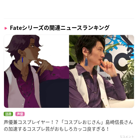
制作：Production I.G
アニメーション制作：SIGNAL.MD
配給：アニプレックス
主題歌：坂本真綾 「独白」（フライングドッグ）
Fateシリーズの関連ニュースランキング
【キャスト】
ベディヴィエール：宮野真守
藤丸立香：島﨑信長
マシュ・キリエライト：高橋李依
レオナルド・ダ・ヴィンチ：坂本真綾
獅子王：川澄綾子
ガウェイン：水島大宙
モードレッド：沢城みゆき
ランスロット：置鮎龍太郎
トリスタン：内山昂輝
アグラヴェイン：安元洋貴
話題
声優
声優兼コスプレイヤー！？「コスプレおじさん」島崎信長さん
オジマンディアス：子安武人
の加速するコスプレ芸がおもしろカッコ良すぎる！
ニトクリス：田中美海
玄奘三蔵：小松未可子
5コメント