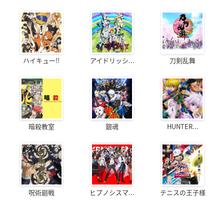
ハイキュー!!
アイドリッシ...
刀剣乱舞
暗殺教室
銀魂
HUNTER...
呪術廻戦
ヒプノシスマ...
テニスの王子様