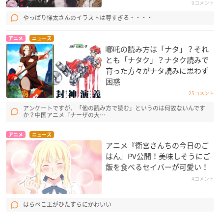
9コメント
やっぱり悌太さんのイラストは尊すぎる・・・・
アニメ
ニュース
哪吒の読み方は「ナタ」？それ
とも「ナタク」？ナタク読みで
育った方々がナタ読みに思わず
困惑
25コメント
アンケートですが、「他の読み方で読む」というのは何故ないんです
か？中国アニメ『ナーザの大…
アニメ
ニュース
アニメ『衛宮さんちの今日のご
はん』PV公開！美味しそうにご
飯を食べるセイバーが可愛い！
4コメント
はらぺこ王がひたすらにかわいい