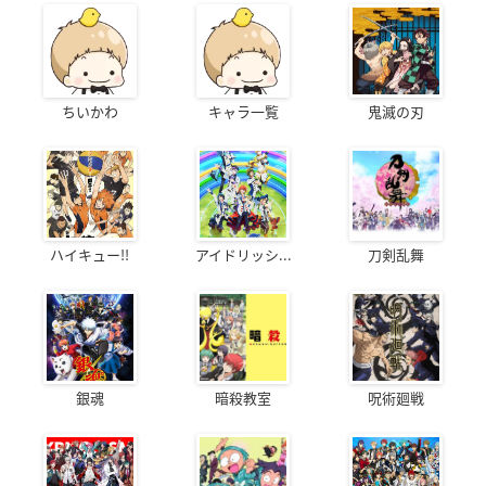
ちいかわ
キャラ一覧
鬼滅の刃
ハイキュー!!
アイドリッシ...
刀剣乱舞
銀魂
暗殺教室
呪術廻戦