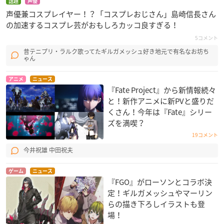
話題
声優
声優兼コスプレイヤー！？「コスプレおじさん」島崎信長さん
の加速するコスプレ芸がおもしろカッコ良すぎる！
5コメント
昔テニプリ・ラルク歌ってたギルガメッシュ好き地元で有名なお坊ち
ゃん
アニメ
ニュース
『Fate Project』から新情報続々
と！新作アニメに新PVと盛りだ
くさん！今年は『Fate』シリー
ズを満喫？
19コメント
今井祝雄 中田祝夫
ゲーム
ニュース
『FGO』がローソンとコラボ決
定！ギルガメッシュやマーリン
らの描き下ろしイラストも登
場！