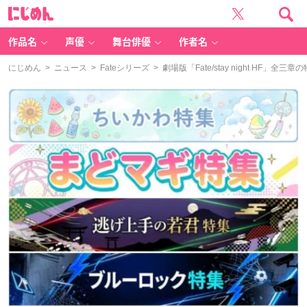
に
じ
め
ん
作品名
声優
舞台俳優
作者名
にじめん
>
ニュース
>
Fateシリーズ
> 劇場版「Fate/stay night 