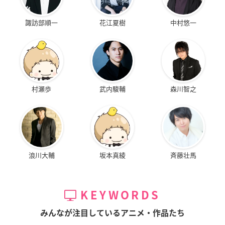
諏訪部順一
花江夏樹
中村悠一
村瀬歩
武内駿輔
森川智之
浪川大輔
坂本真綾
斉藤壮馬
KEYWORDS
みんなが注目しているアニメ・作品たち