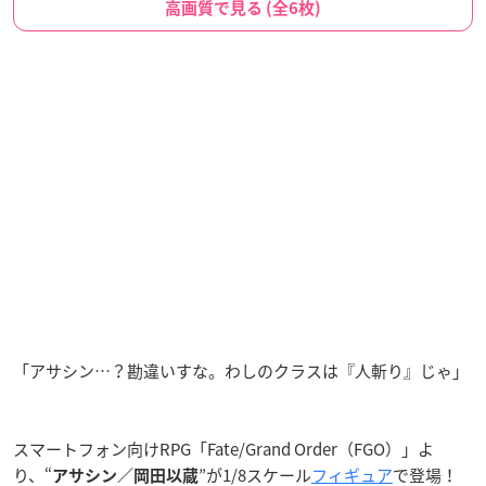
高画質で見る (全6枚)
「アサシン…？勘違いすな。わしのクラスは『人斬り』じゃ」
スマートフォン向けRPG「Fate/Grand Order（FGO）」よ
り、“
”が1/8スケール
フィギュア
で登場！
アサシン／岡田以蔵