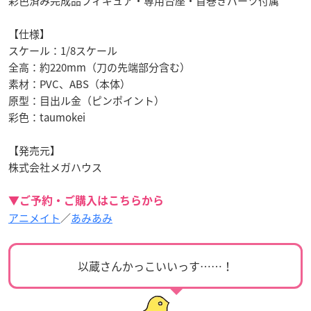
彩色済み完成品フィギュア・専用台座・首巻きパーツ付属
【仕様】
スケール：1/8スケール
全高：約220mm（刀の先端部分含む）
素材：PVC、ABS（本体）
原型：目出ル金（ピンポイント）
彩色：taumokei
【発売元】
株式会社メガハウス
▼ご予約・ご購入はこちらから
アニメイト
／
あみあみ
以蔵さんかっこいいっす……！