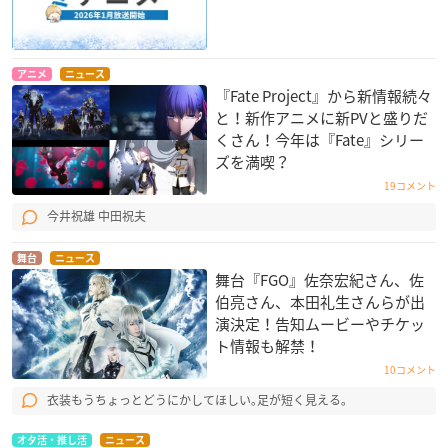
アニメ
ニュース
『Fate Project』から新情報続々
と！新作アニメに新PVと盛りだ
くさん！今年は『Fate』シリー
ズを満喫？
19コメント
今井祝雄 中田祝夫
舞台
ニュース
舞台『FGO』佐奈宏紀さん、佐
伯亮さん、本田礼生さんらが出
演決定！告知ムービーやチケッ
ト情報も解禁！
10コメント
衣装もうちょっとどうにかしてほしい｡足が短く見える｡
オタ活・推し活
ニュース