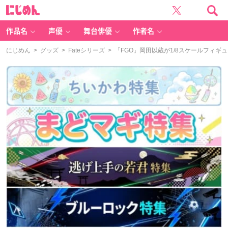
に
じ
め
ん
作品名
声優
舞台俳優
作者名
にじめん
>
グッズ
>
Fateシリーズ
> 「FGO」岡田以蔵が1/8スケールフィ