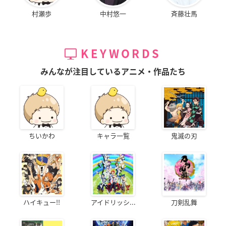
村瀬歩
中村悠一
斉藤壮馬
KEYWORDS
みんなが注目しているアニメ・作品たち
ちいかわ
キャラ一覧
鬼滅の刃
ハイキュー!!
アイドリッシ...
刀剣乱舞