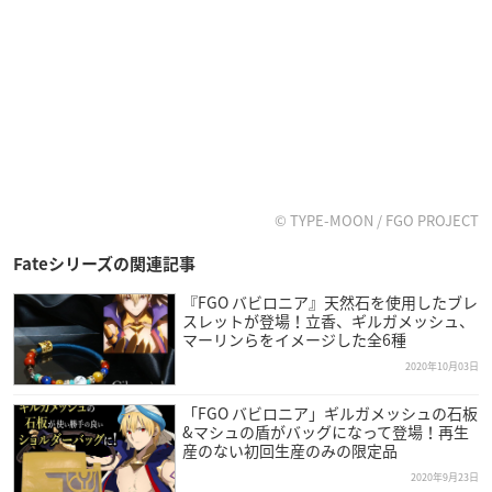
© TYPE-MOON / FGO PROJECT
Fateシリーズの関連記事
『FGO バビロニア』天然石を使用したブレ
スレットが登場！立香、ギルガメッシュ、
マーリンらをイメージした全6種
2020年10月03日
「FGO バビロニア」ギルガメッシュの石板
&マシュの盾がバッグになって登場！再生
産のない初回生産のみの限定品
2020年9月23日