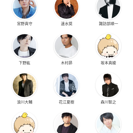
宮野真守
速水奨
諏訪部順一
下野紘
木村昴
坂本真綾
浪川大輔
花江夏樹
森川智之