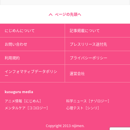
ページの先頭へ
にじめんについて
記事掲載について
お問い合わせ
プレスリリース送付先
利用規約
プライバシーポリシー
インフォマティブデータポリシ
運営会社
ー
kusuguru
media
アニメ情報［にじめん］
科学ニュース［ナゾロジー］
メンタルケア［ココロジー］
心理テスト［シンリ］
Copyright 2013 nijimen.