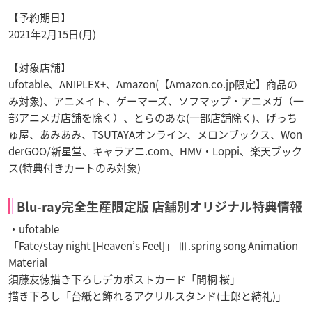
【予約期日】
2021年2月15日(月)
【対象店舗】
ufotable、ANIPLEX+、Amazon(【Amazon.co.jp限定】商品の
み対象)、アニメイト、ゲーマーズ、ソフマップ・アニメガ（一
部アニメガ店舗を除く）、とらのあな(一部店舗除く)、げっち
ゅ屋、あみあみ、TSUTAYAオンライン、メロンブックス、Won
derGOO/新星堂、キャラアニ.com、HMV・Loppi、楽天ブック
ス(特典付きカートのみ対象)
Blu-ray完全生産限定版 店舗別オリジナル特典情報
・ufotable
「Fate/stay night [Heaven’s Feel]」 Ⅲ.spring song Animation
Material
須藤友徳描き下ろしデカポストカード「間桐 桜」
描き下ろし「台紙と飾れるアクリルスタンド(士郎と綺礼)」