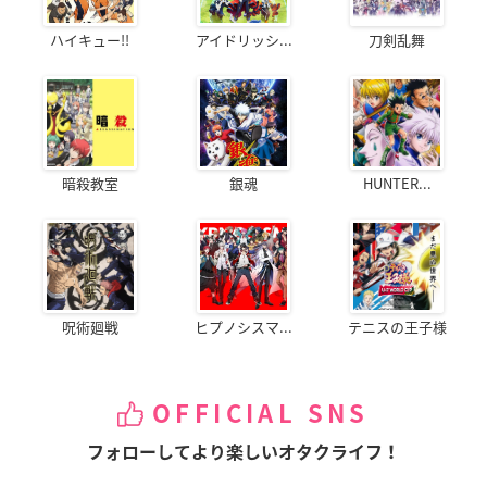
ハイキュー!!
アイドリッシ...
刀剣乱舞
暗殺教室
銀魂
HUNTER...
呪術廻戦
ヒプノシスマ...
テニスの王子様
OFFICIAL SNS
フォローしてより楽しいオタクライフ！