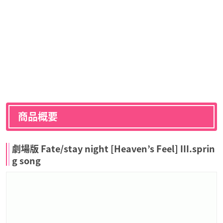
商品概要
劇場版 Fate/stay night [Heaven’s Feel] III.sprin
g song