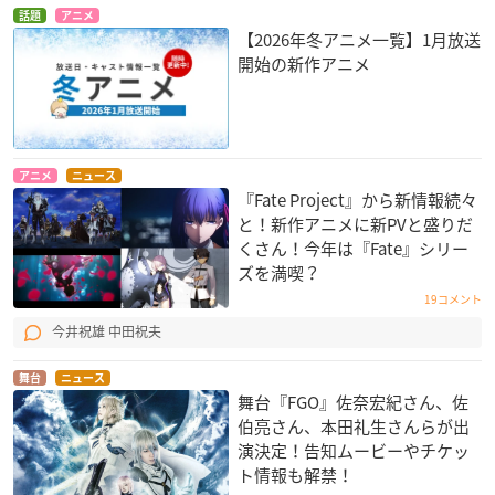
話題
アニメ
【2026年冬アニメ一覧】1月放送
開始の新作アニメ
アニメ
ニュース
『Fate Project』から新情報続々
と！新作アニメに新PVと盛りだ
くさん！今年は『Fate』シリー
ズを満喫？
19コメント
今井祝雄 中田祝夫
舞台
ニュース
舞台『FGO』佐奈宏紀さん、佐
伯亮さん、本田礼生さんらが出
演決定！告知ムービーやチケッ
ト情報も解禁！