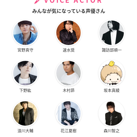
VOICE ACTOR
みんなが気になっている声優さん
宮野真守
速水奨
諏訪部順一
下野紘
木村昴
坂本真綾
浪川大輔
花江夏樹
森川智之