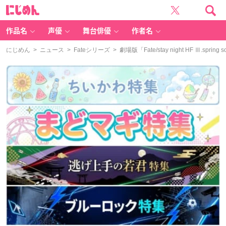
に
じ
め
ん
作品名
声優
舞台俳優
作者名
にじめん
>
ニュース
>
Fateシリーズ
> 劇場版「Fate/stay night HF Ⅲ.spr