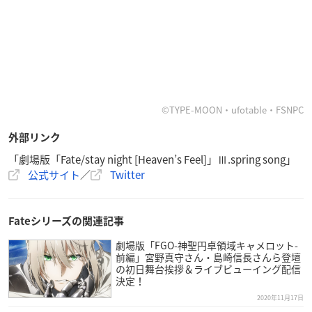
©TYPE-MOON・ufotable・FSNPC
外部リンク
「劇場版「Fate/stay night [Heaven’s Feel]」Ⅲ.spring song」
公式サイト
／
Twitter
Fateシリーズの関連記事
劇場版「FGO-神聖円卓領域キャメロット-
前編」宮野真守さん・島崎信長さんら登壇
の初日舞台挨拶＆ライブビューイング配信
決定！
2020年11月17日