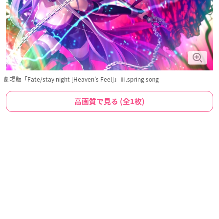
劇場版「Fate/stay night [Heaven’s Feel]」Ⅲ.spring song
高画質で見る (全1枚)