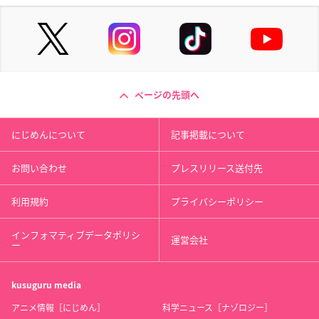
ページの先頭へ
にじめんについて
記事掲載について
お問い合わせ
プレスリリース送付先
利用規約
プライバシーポリシー
インフォマティブデータポリシ
運営会社
ー
kusuguru
media
アニメ情報［にじめん］
科学ニュース［ナゾロジー］