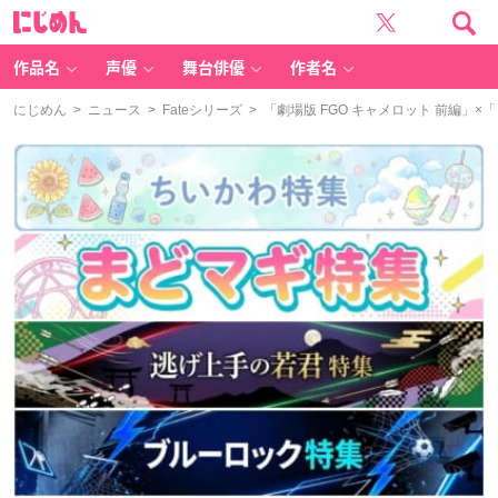
に
じ
め
ん
作品名
声優
舞台俳優
作者名
にじめん
>
ニュース
>
Fateシリーズ
> 「劇場版 FGO キャメロット 前編