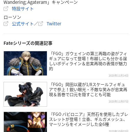
Wandering; Agateram」キャンペーン
特設サイト
ローソン
公式サイト
／
Twitter
Fateシリーズの関連記事
「FGO」ガウェインの第三再臨の姿がフィ
ギュアになって登場！布越しにも分かる逞
しいボディライン＆忠実再現の表情が魅力
的
2020年11月14日
「FGO」岡田以蔵が1/8スケールフィギュ
アで参上！鋭い眼光・不敵な笑みが忠実再
現＆首巻で口元を隠すことも可能
2020年11月07日
『FGO バビロニア』天然石を使用したブレ
スレットが登場！立香、ギルガメッシュ、
マーリンらをイメージした全6種
2020年10月03日