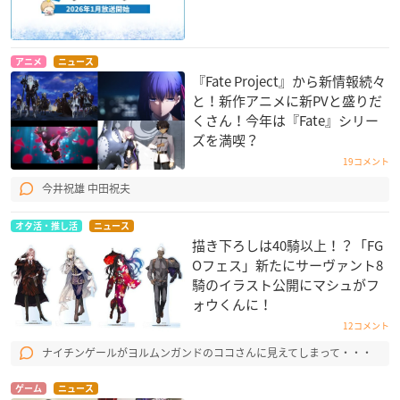
アニメ
ニュース
『Fate Project』から新情報続々
と！新作アニメに新PVと盛りだ
くさん！今年は『Fate』シリー
ズを満喫？
19コメント
今井祝雄 中田祝夫
オタ活・推し活
ニュース
描き下ろしは40騎以上！？「FG
Oフェス」新たにサーヴァント8
騎のイラスト公開にマシュがフ
ォウくんに！
12コメント
ナイチンゲールがヨルムンガンドのココさんに見えてしまって・・・
ゲーム
ニュース