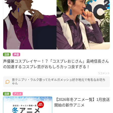
話題
声優
声優兼コスプレイヤー！？「コスプレおじさん」島崎信長さん
の加速するコスプレ芸がおもしろカッコ良すぎる！
5コメント
昔テニプリ・ラルク歌ってたギルガメッシュ好き地元で有名なお坊ち
ゃん
話題
アニメ
【2026年冬アニメ一覧】1月放送
開始の新作アニメ