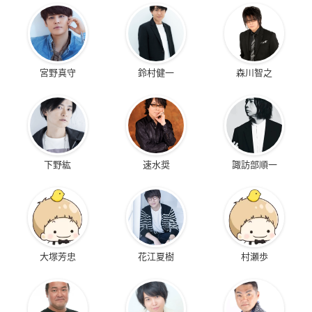
宮野真守
鈴村健一
森川智之
下野紘
速水奨
諏訪部順一
大塚芳忠
花江夏樹
村瀬歩