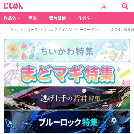
に
じ
め
ん
作品名
声優
舞台俳優
作者名
にじめん
>
ニュース
>
エリオスライジングヒーローズ
> 『エリオスR』豊永