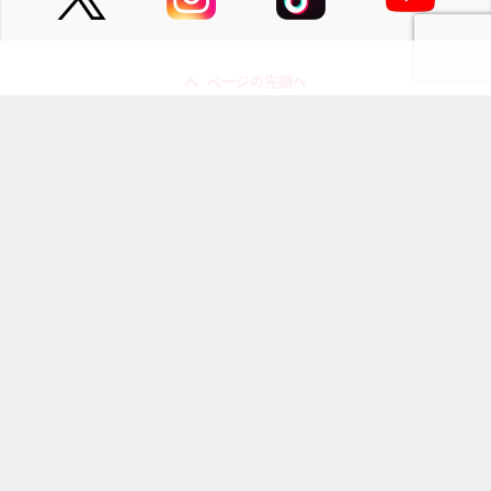
ページの先頭へ
にじめんについて
記事掲載について
お問い合わせ
プレスリリース送付先
利用規約
プライバシーポリシー
インフォマティブデータポリシ
運営会社
ー
kusuguru
media
アニメ情報［にじめん］
科学ニュース［ナゾロジー］
メンタルケア［ココロジー］
心理テスト［シンリ］