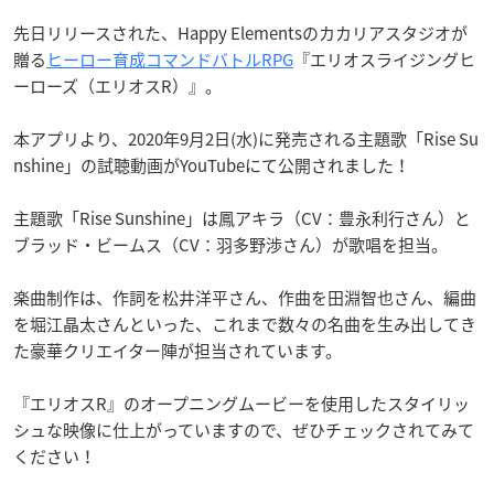
先日リリースされた、Happy Elementsのカカリアスタジオが
贈る
ヒーロー育成コマンドバトルRPG
『エリオスライジングヒ
ーローズ（エリオスR）』。
本アプリより、2020年9月2日(水)に発売される主題歌「Rise Su
nshine」の試聴動画がYouTubeにて公開されました！
主題歌「Rise Sunshine」は鳳アキラ（CV：豊永利行さん）と
ブラッド・ビームス（CV：羽多野渉さん）が歌唱を担当。
楽曲制作は、作詞を松井洋平さん、作曲を田淵智也さん、編曲
を堀江晶太さんといった、これまで数々の名曲を生み出してき
た豪華クリエイター陣が担当されています。
『エリオスR』のオープニングムービーを使用したスタイリッ
シュな映像に仕上がっていますので、ぜひチェックされてみて
ください！