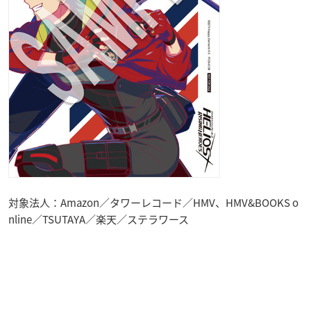
対象法人：Amazon／タワーレコード／HMV、HMV&BOOKS o
nline／TSUTAYA／楽天／ステラワース