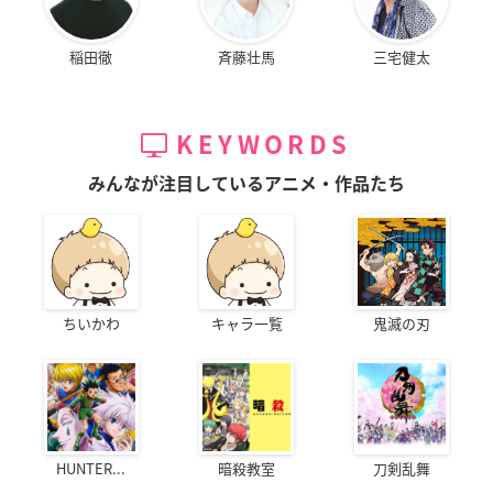
稲田徹
斉藤壮馬
三宅健太
KEYWORDS
みんなが注目しているアニメ・作品たち
ちいかわ
キャラ一覧
鬼滅の刃
HUNTER...
暗殺教室
刀剣乱舞