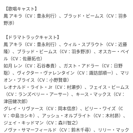
【歌唱キャスト】
鳳 アキラ（CV：豊永利行）、ブラッド・ビームス（CV：羽多
野渉）
【ドラマトラックキャスト】
鳳 アキラ（CV：豊永利行）、ウィル・スプラウト（CV：近藤
隆）、ブラッド・ビームス（CV：羽多野渉）、オスカー・ベイ
ル（CV：佐藤拓也）
如月 レン（CV：石谷春貴）、ガスト・アドラー（CV：日野
聡）、ヴィクター・ヴァレンタイン（CV：諏訪部順一）、マリ
オン・ブライス（CV：小野賢章）
レオナルド・ライト・Jr（CV：村瀬歩）、フェイス・ビームス
（CV：ランズベリー・アーサー）、キース・マックス（CV：
津田健次郎）
グレイ・リヴァース（CV：岡本信彦）、ビリー・ワイズ（C
V：中島ヨシキ）、アッシュ・オルブライト（CV：木村昴）、
ジェイ・キッドマン（CV：森川智之）
ノヴァ・サマーフィールド（CV：鈴木千尋）、リリー・マック