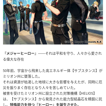
――それは平和を守り、人々から愛され
『メジャーヒーロー』
る偉大な存在
50年前、宇宙から飛来した高エネルギー体【サブスタンス】が
ミリオン州に墜落した。
それは資源が枯渇した地球に大きな影響を与えたが、同時に厄
災を振りまく存在となり人々を苦しめていた。
被害を受けたミリオン州に設立された対策機構【HELIOS】
は、【サブスタンス】から発見された能力型結晶石を精鋭に託
し、
特殊能力を持つ『ヒーロー』を誕生させた。