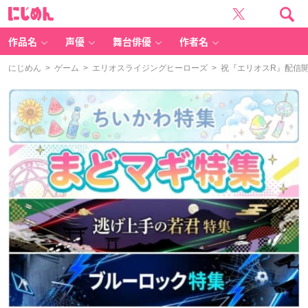
に
じ
め
ん
作品名
声優
舞台俳優
作者名
にじめん
>
ゲーム
>
エリオスライジングヒーローズ
> 祝『エリオスR』配信