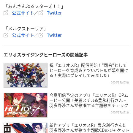
「あんさんぶるスターズ！！」
公式サイト
／
Twitter
「メルクストーリア」
公式サイト
／
Twitter
エリオスライジングヒーローズの関連記事
祝『エリオスR』配信開始！“司令”として
ヒーローを育成＆アツいバトルが幕を開け
る！実際にプレイしてみました♪
2020年8月03日
今夏配信予定のアプリ『エリオスR』OPム
ービー公開！美麗スチル&豊永利行さん・
羽多野渉さんが歌唱する主題歌をチェック
2020年7月21日
新作アプリ『エリオスR』豊永利行さん&
羽多野渉さんが歌う主題歌CDのジャケット