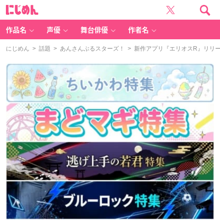
に
じ
め
ん
作品名
声優
舞台俳優
作者名
にじめん
>
話題
>
あんさんぶるスターズ！
> 新作アプリ『エリオスR』リリ