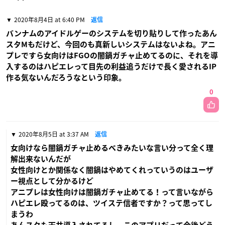
2020年8月4日 at 6:40 PM
返信
バンナムのアイドルゲーのシステムを切り貼りして作ったあん
スタMもだけど、今回のも真新しいシステムはないよね。アニ
プレですら女向けはFGOの闇鍋ガチャ止めてるのに、それを導
入するのはハピエレって目先の利益追うだけで長く愛されるIP
作る気ないんだろうなという印象。
0
2020年8月5日 at 3:37 AM
返信
女向けなら闇鍋ガチャ止めるべきみたいな言い分って全く理
解出来ないんだが
女性向けとか関係なく闇鍋はやめてくれっていうのはユーザ
ー視点として分かるけど
アニプレは女性向けは闇鍋ガチャ止めてる！って言いながら
ハピエレ殴ってるのは、ツイステ信者ですか？って思ってし
まうわ