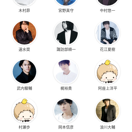
木村昴
宮野真守
中村悠一
速水奨
諏訪部順一
花江夏樹
武内駿輔
梶裕貴
阿座上洋平
村瀬歩
岡本信彦
浪川大輔