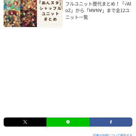
フルユニット歴代まとめ！「√At
oZ」から「M∀N∀」まで全12ユ
ニット一覧
記事の内容について報告する