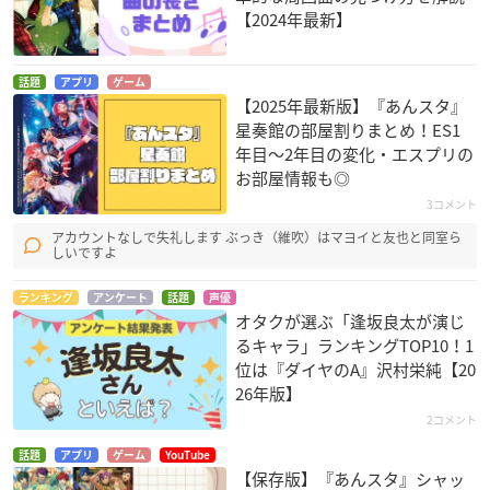
【2024年最新】
話題
アプリ
ゲーム
【2025年最新版】『あんスタ』
星奏館の部屋割りまとめ！ES1
年目〜2年目の変化・エスプリの
お部屋情報も◎
3コメント
アカウントなしで失礼します ぶっき（維吹）はマヨイと友也と同室ら
しいですよ
ランキング
アンケート
話題
声優
オタクが選ぶ「逢坂良太が演じ
るキャラ」ランキングTOP10！1
位は『ダイヤのA』沢村栄純【20
26年版】
2コメント
話題
アプリ
ゲーム
YouTube
【保存版】『あんスタ』シャッ