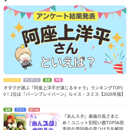
ランキング
アンケート
話題
声優
オタクが選ぶ「阿座上洋平が演じるキャラ」ランキングTOP1
0！1位は『バーンブレイバーン』ルイス・スミス【2026年版】
話題
アプリ
ゲーム
『あんスタ』楽曲の長さまと
め！ユニット別短い曲TOP5&効
率的な周回曲の見つけ方を解説