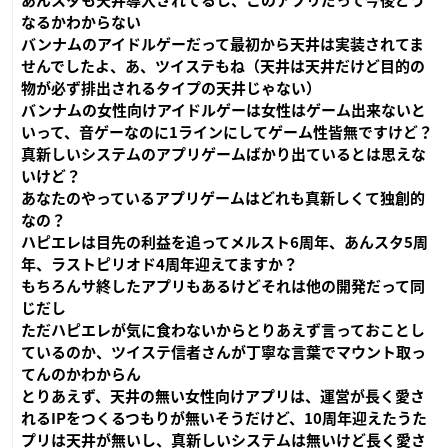
あんスタも天井導入されてるし、このアプリだって今後どう
なるかわからない
バンナムのアイドルゲーだって最初から天井は実装されてま
せんでしたよ、あ、ツイステもね（天井は天井だけど目的の
物が必ず排出されるタイプの天井じゃない）
バンナムの女性向けアイドルゲーは女性はゲーム出来ないと
いって、音ゲーなのに1ラインにしてゲーム性皆無ですけど？
真新しいシステムのアプリゲームばかり出ているとは思えな
いけど？
あなたのやっているアプリゲームはどれも真新しくて独創的
なの？
ハピエレは目先の利益を追ってメルスト6周年、あんスタ5周
年、ラストピリオド4周年迎えてますか？
もちろんサ終したアプリもあるけどそれは他の開発だって同
じだし
ただハピエレが気に食わないからとりあえず言っておことし
ているのか、ツイステ信者さんが丁寧な言葉でマウント取っ
てんのかわからん
とりあえず、天井の無い女性向けアプリは、運営が長く愛さ
れるIPをつくるつもりが無いそうだけど、10周年迎えたうた
プリは天井が無いし、真新しいシステムは無いけど長く愛さ