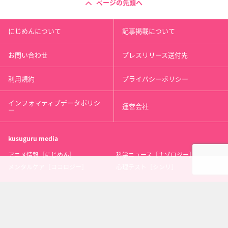
ページの先頭へ
にじめんについて
記事掲載について
お問い合わせ
プレスリリース送付先
利用規約
プライバシーポリシー
インフォマティブデータポリシ
運営会社
ー
kusuguru
media
アニメ情報［にじめん］
科学ニュース［ナゾロジー］
メンタルケア［ココロジー］
心理テスト［シンリ］
Copyright 2013 nijimen.