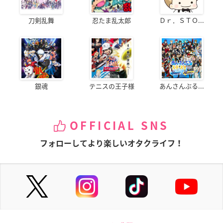
刀剣乱舞
忍たま乱太郎
Ｄｒ．ＳＴＯ...
銀魂
テニスの王子様
あんさんぶる...
OFFICIAL SNS
フォローしてより楽しいオタクライフ！