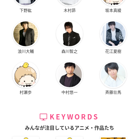
下野紘
木村昴
坂本真綾
浪川大輔
森川智之
花江夏樹
村瀬歩
中村悠一
斉藤壮馬
KEYWORDS
みんなが注目しているアニメ・作品たち