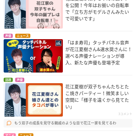
を公開！今年はお揃いの自転車
で「立ち方がモデルさんみたい
で可愛いです」
声優
ニュース
「はま寿司」タッチパネル音声
が花江夏樹さん&速水奨さんに！
選べる声優ナレーションが導
入、新たな声優も登場予定
話題
声優
花江夏樹が双子ちゃんたちとた
こ焼きパーティー！微笑ましい
空間に「様子を遠くから見てた
い」
3コメント
もう双子の成長を見守る親戚のような目で花江一家を見てるわ
アニメ
ニュース