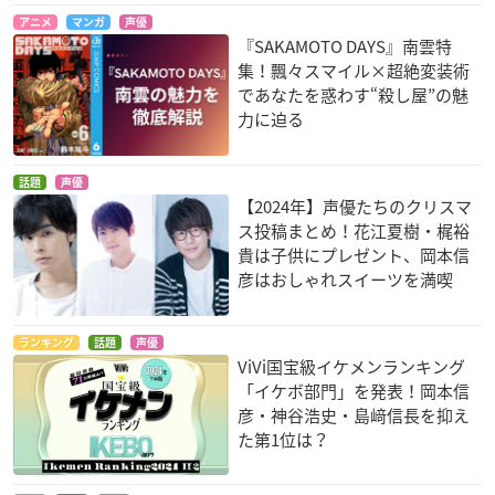
アニメ
マンガ
声優
『SAKAMOTO DAYS』南雲特
集！飄々スマイル×超絶変装術
であなたを惑わす“殺し屋”の魅
力に迫る
話題
声優
【2024年】声優たちのクリスマ
ス投稿まとめ！花江夏樹・梶裕
貴は子供にプレゼント、岡本信
彦はおしゃれスイーツを満喫
ランキング
話題
声優
ViVi国宝級イケメンランキング
「イケボ部門」を発表！岡本信
彦・神谷浩史・島﨑信長を抑え
た第1位は？