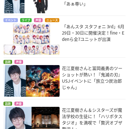
「あぁ尊い」
イベント
ライブ
声優
ニュース
「あんスタ スタフォニ 3rd」6月
29日・30日に開催決定！fine・E
denら全7ユニットが出演
話題
声優
花江夏樹さんと冨岡義勇のツー
ショットが熱い！『鬼滅の刃』
USJイベントに「旅立つ炭治郎
じゃん」
話題
声優
花江夏樹さん＆シスターズが魔
法学校の生徒に！「ハリポタス
タジオ」を満喫で「贅沢オブザ
贅沢！」