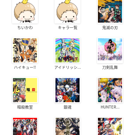
ちいかわ
キャラ一覧
鬼滅の刃
ハイキュー!!
アイドリッシ...
刀剣乱舞
暗殺教室
銀魂
HUNTER...