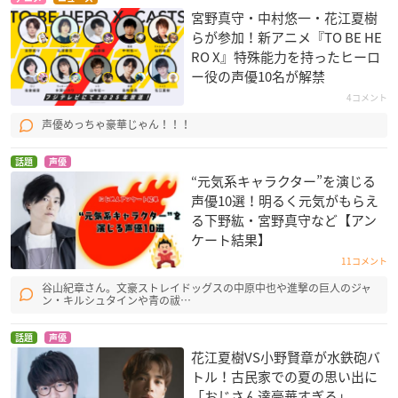
宮野真守・中村悠一・花江夏樹
らが参加！新アニメ『TO BE HE
RO X』特殊能力を持ったヒーロ
ー役の声優10名が解禁
4コメント
声優めっちゃ豪華じゃん！！！
話題
声優
“元気系キャラクター”を演じる
声優10選！明るく元気がもらえ
る下野紘・宮野真守など【アン
ケート結果】
11コメント
谷山紀章さん。文豪ストレイドッグスの中原中也や進撃の巨人のジャ
ン・キルシュタインや青の祓…
話題
声優
花江夏樹VS小野賢章が水鉄砲バ
トル！古民家での夏の思い出に
「おじさん達豪華すぎる」