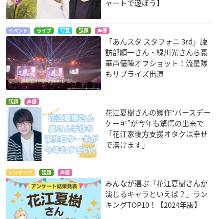
ャートで遊ぼう】
イベント
ライブ
写真
話題
声優
「あんスタ スタフォニ 3rd」諏
訪部順一さん・緑川光さんら豪
華声優陣オフショット！流星隊
もサプライズ出演
話題
声優
花江夏樹さんの嫁作“バースデー
ケーキ”が今年も驚愕の出来で
「花江家後方支援オタクは幸せ
で溶けます」
ランキング
話題
声優
みんなが選ぶ「花江夏樹さんが
演じるキャラといえば？」ラン
キングTOP10！【2024年版】