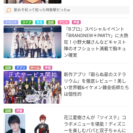
新おそ松って知った時衝撃だったw
イベント
ライブ
写真
話題
アニメ
声優
『Bプロ』スペシャルイベント
「BRANDNEW＊PARTY」に大熱
狂！小野大輔さんなどキャスト
陣のオフショット満載で胸キュ
ン確実
話題
アプリ
ゲーム
声優
新作アプリ『廻らぬ星のステラ
リウム』を徹底レビュー！美し
い世界観&イケメン錬金術師たち
は個性的
話題
声優
花江夏樹さんが『ツイステ』コ
ラボメニューを堪能！ディズニ
ーを楽しむパパと双子ちゃんに