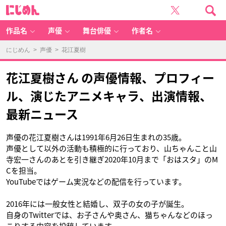
に
じ
め
ん
作品名
声優
舞台俳優
作者名
にじめん
>
声優
> 花江夏樹
花江夏樹さん の声優情報、プロフィー
ル、演じたアニメキャラ、出演情報、
最新ニュース
声優の花江夏樹さんは1991年6月26日生まれの35歳。
声優として以外の活動も積極的に行っており、山ちゃんこと山
寺宏一さんのあとを引き継ぎ2020年10月まで「おはスタ」のM
Cを担当。
YouTubeではゲーム実況などの配信を行っています。
2016年には一般女性と結婚し、双子の女の子が誕生。
自身のTwitterでは、お子さんや奥さん、猫ちゃんなどのほっ