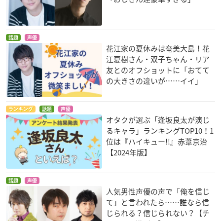
話題
声優
花江家の夏休みは奄美大島！花
江夏樹さん・双子ちゃん・リア
友とのオフショットに「おてて
の大きさの違いが……イイ」
ランキング
話題
声優
オタクが選ぶ「逢坂良太が演じ
るキャラ」ランキングTOP10！1
位は『ハイキュー!!』赤葦京治
【2024年版】
話題
声優
人気男性声優の声で「俺を信じ
て」と言われたら……誰なら信
じられる？信じられない？【チ