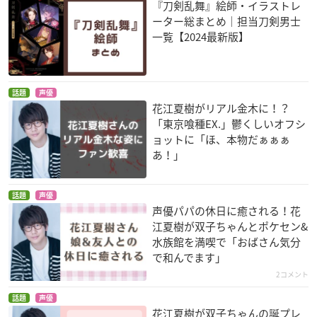
『刀剣乱舞』絵師・イラストレ
ーター総まとめ｜担当刀剣男士
一覧【2024最新版】
話題
声優
花江夏樹がリアル金木に！？
「東京喰種EX.」鬱くしいオフシ
ョットに「ほ、本物だぁぁぁ
あ！」
話題
声優
声優パパの休日に癒される！花
江夏樹が双子ちゃんとポケセン&
水族館を満喫で「おばさん気分
で和んでます」
2コメント
話題
声優
花江夏樹が双子ちゃんの誕プレ