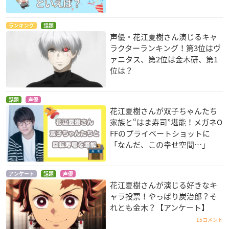
ランキング
話題
声優・花江夏樹さん演じるキャ
ラクターランキング！第3位はヴ
ァニタス、第2位は金木研、第1
位は？
話題
声優
花江夏樹さんが双子ちゃんたち
家族と“はま寿司”堪能！メガネO
FFのプライベートショットに
「なんだ、この幸せ空間…」
アンケート
話題
声優
花江夏樹さんが演じる好きなキ
ャラ投票！やっぱり炭治郎？そ
れとも金木？【アンケート】
15コメント