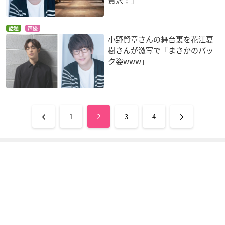
話題
声優
小野賢章さんの舞台裏を花江夏
樹さんが激写で「まさかのパッ
ク姿www」
1
2
3
4