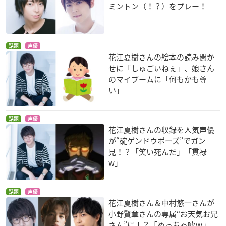
ミントン（！？）をプレー！
話題
声優
花江夏樹さんの絵本の読み聞か
せに「しゅごいねぇ」、娘さん
のマイブームに「何もかも尊
い」
話題
声優
花江夏樹さんの収録を人気声優
が“碇ゲンドウポーズ”でガン
見！？「笑い死んだ」「貫禄
w」
話題
声優
花江夏樹さん＆中村悠一さんが
小野賢章さんの専属“お天気お兄
さん”に！？「めっちゃ嘘ｗ」