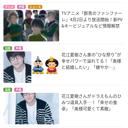
アニメ
声優
ニュース
TVアニメ「群青のファンファー
レ」4月2日より放送開始！新PV
&キービジュアルなど情報解禁
話題
声優
花江夏樹さん家の“ひな祭り”が
幸せパワーで溢れてる！「奥様
と結婚したい」「健やか…」
話題
声優
花江夏樹さんがドラえもんのひ
みつ道具入手…！「幸せの食
卓」「奥様可愛くて素敵」