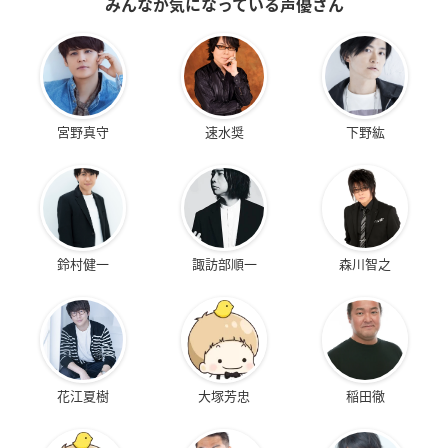
みんなが気になっている声優さん
宮野真守
速水奨
下野紘
鈴村健一
諏訪部順一
森川智之
花江夏樹
大塚芳忠
稲田徹