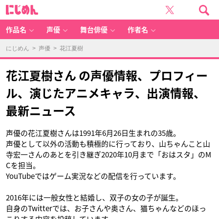
に
じ
め
ん
作品名
声優
舞台俳優
作者名
にじめん
>
声優
> 花江夏樹
花江夏樹さん の声優情報、プロフィー
ル、演じたアニメキャラ、出演情報、
最新ニュース
声優の花江夏樹さんは1991年6月26日生まれの35歳。
声優として以外の活動も積極的に行っており、山ちゃんこと山
寺宏一さんのあとを引き継ぎ2020年10月まで「おはスタ」のM
Cを担当。
YouTubeではゲーム実況などの配信を行っています。
2016年には一般女性と結婚し、双子の女の子が誕生。
自身のTwitterでは、お子さんや奥さん、猫ちゃんなどのほっ