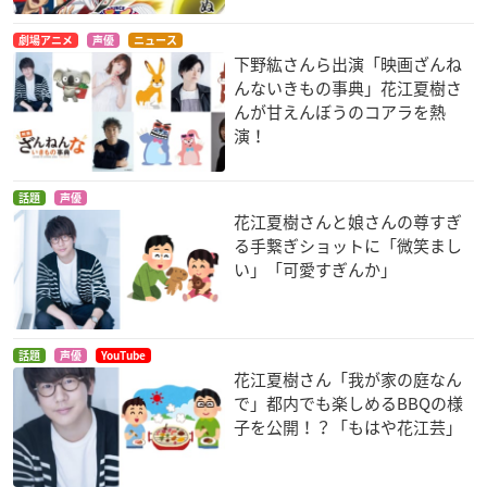
劇場アニメ
声優
ニュース
下野紘さんら出演「映画ざんね
んないきもの事典」花江夏樹さ
んが甘えんぼうのコアラを熱
演！
話題
声優
花江夏樹さんと娘さんの尊すぎ
る手繋ぎショットに「微笑まし
い」「可愛すぎんか」
話題
声優
YouTube
花江夏樹さん「我が家の庭なん
で」都内でも楽しめるBBQの様
子を公開！？「もはや花江芸」