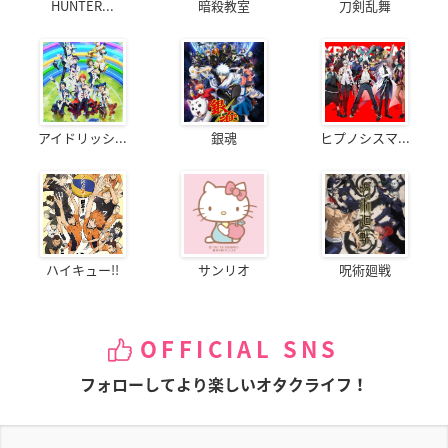
HUNTER...
暗殺教室
刀剣乱舞
アイドリッシ...
銀魂
ヒプノシスマ...
ハイキュー!!
サンリオ
呪術廻戦
OFFICIAL SNS
フォローしてより楽しいオタクライフ！