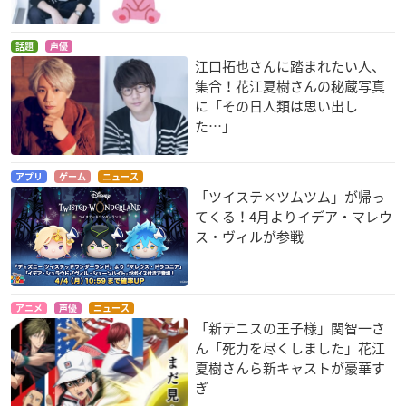
話題
声優
江口拓也さんに踏まれたい人、
集合！花江夏樹さんの秘蔵写真
に「その日人類は思い出し
た…」
アプリ
ゲーム
ニュース
「ツイステ×ツムツム」が帰っ
てくる！4月よりイデア・マレウ
ス・ヴィルが参戦
アニメ
声優
ニュース
「新テニスの王子様」関智一さ
ん「死力を尽くしました」花江
夏樹さんら新キャストが豪華す
ぎ