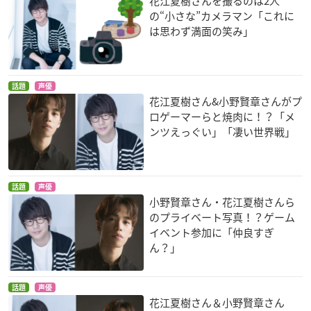
花江夏樹さんを撮るのは2人
の“小さな”カメラマン「これに
は思わず満面の笑み」
話題
声優
花江夏樹さん&小野賢章さんがプ
ロゲーマーらと焼肉に！？「メ
ンツえっぐい」「凄い世界戦」
話題
声優
小野賢章さん・花江夏樹さんら
のプライベート写真！？ゲーム
イベント参加に「仲良すぎ
ん？」
話題
声優
花江夏樹さん＆小野賢章さん