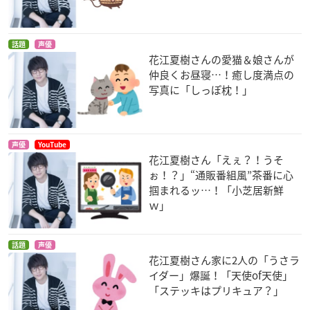
話題
声優
花江夏樹さんの愛猫＆娘さんが
仲良くお昼寝…！癒し度満点の
写真に「しっぽ枕！」
声優
YouTube
花江夏樹さん「えぇ？！うそ
ぉ！？」“通販番組風”茶番に心
掴まれるッ…！「小芝居新鮮
ｗ」
話題
声優
花江夏樹さん家に2人の「うさラ
イダー」爆誕！「天使of天使」
「ステッキはプリキュア？」