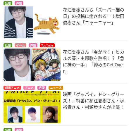
話題
声優
花江夏樹さんら「スーパー猫の
日」の投稿に癒される…！増田
俊樹さん「ニャーニャー」
話題
ゲーム
声優
YouTube
花江夏樹さん「君が今！」ヒカ
ルの碁・主題歌を熱唱！？「急
に神の一手」「締めのGet Ove
r」
劇場アニメ
アニメ
声優
ニュース
映画「グッバイ、ドン・グリー
ズ！」特番に花江夏樹さん・梶
裕貴さん・村瀬歩さんが出演！
話題
声優