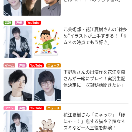
話題
声優
YouTube
元美術部・花江夏樹さんの“線多
め”イラストが上手すぎる！「サ
ムネの時点でもう好き」
ゲーム
声優
YouTube
ニュース
下野紘さんの出演作を花江夏樹
さんが一緒にプレイ！実況生配
信決定に「収録秘話聞きたい」
アニメ
声優
YouTube
ニュース
花江夏樹さん「にゃっ♡」「ほ
にゃ…！」恋する猫や辛辣なネ
ズミなど一人三役を熱演！