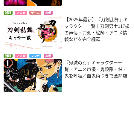
話題
アニメ
ゲーム
声優
【2025年最新】『刀剣乱舞』キ
ャラクター一覧｜刀剣男士117振
の声優・刀派・絵師・アニメ情
報などを完全網羅
話題
アニメ
マンガ
声優
『鬼滅の刃』キャラクター一
覧・アニメ声優・鬼殺隊・柱・
鬼を呼吸／血鬼術つきで全網羅