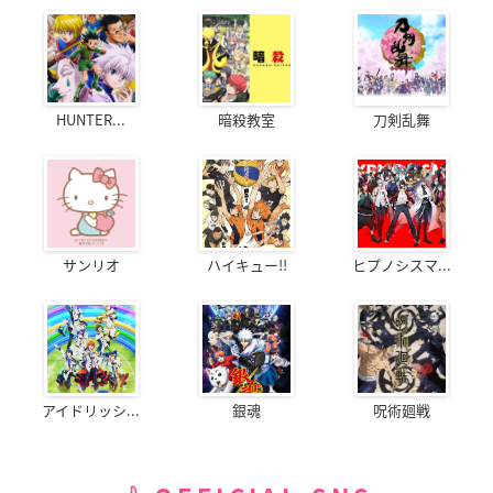
HUNTER...
暗殺教室
刀剣乱舞
サンリオ
ハイキュー!!
ヒプノシスマ...
アイドリッシ...
銀魂
呪術廻戦