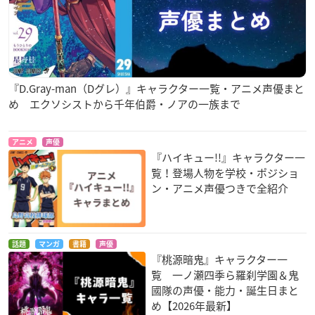
『D.Gray-man（Dグレ）』キャラクター一覧・アニメ声優まと
め エクソシストから千年伯爵・ノアの一族まで
アニメ
声優
『ハイキュー!!』キャラクター一
覧！登場人物を学校・ポジショ
ン・アニメ声優つきで全紹介
話題
マンガ
書籍
声優
『桃源暗鬼』キャラクター一
覧 一ノ瀬四季ら羅刹学園＆鬼
國隊の声優・能力・誕生日まと
め【2026年最新】