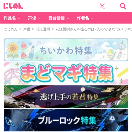
に
じ
め
ん
作品名
声優
舞台俳優
作者名
にじめん
>
声優
>
花江夏樹
> 花江夏樹さんを撮るのは2人の“小さな”カメラ