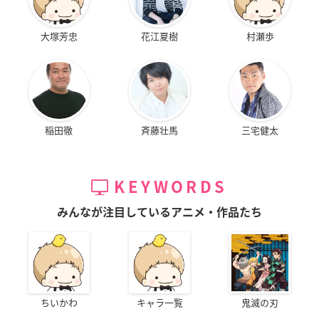
大塚芳忠
花江夏樹
村瀬歩
稲田徹
斉藤壮馬
三宅健太
KEYWORDS
みんなが注目しているアニメ・作品たち
ちいかわ
キャラ一覧
鬼滅の刃