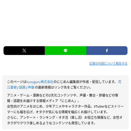
記事の内容について報告する
このページは
kusuguru株式会社
のにじめん編集部が作成・配信しています。
花
江夏樹
/
話題
/
声優
の最新情報はリンク先をご覧ください。
アニメ・ゲーム・漫画などの2次元コンテンツや、声優・舞台・俳優などの情
報・話題をお届けする情報メディア「にじめん」。
女性向けアニメをはじめ、少年アニメやキャラクター作品、VTuberなどストリー
マーにも幅を広げ、オタクが気になる情報を幅広くお届けしています。
さらに、アンケート・ランキング・オタ活（推し活）お役立ち情報など、女性オ
タクがワクワク楽しめるようなコンテンツも発信しています。