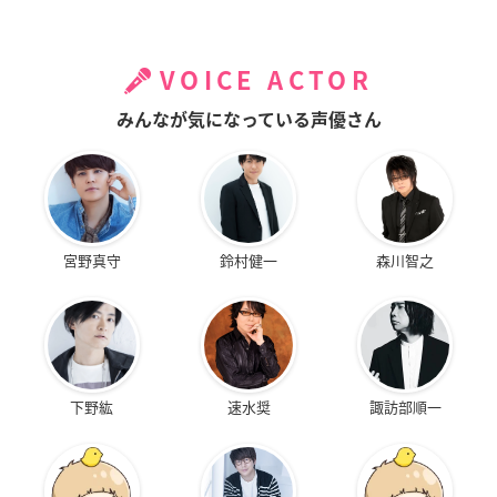
VOICE ACTOR
みんなが気になっている声優さん
宮野真守
鈴村健一
森川智之
下野紘
速水奨
諏訪部順一