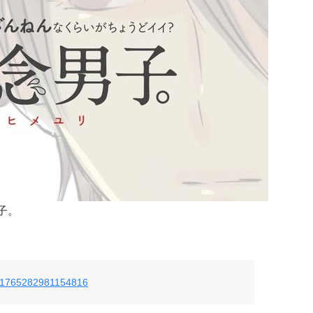
子。
/801765282981154816