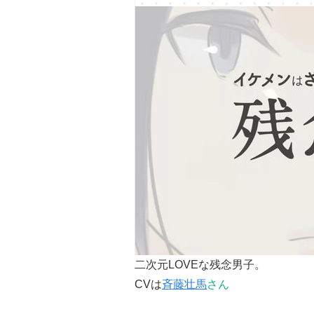
二次元LOVEな残念男子。
CVは
斉藤壮馬
さん