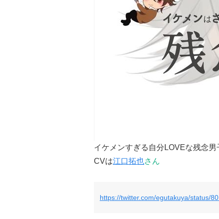
イケメンすぎる自分LOVEな残念男
CVは
江口拓也
さん
https://twitter.com/egutakuya/status