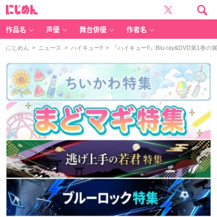
に
じ
め
ん
作品名
声優
舞台俳優
作者名
にじめん
>
ニュース
>
ハイキュー!!
> 『ハイキュー!!』Blu-ray&DVD第