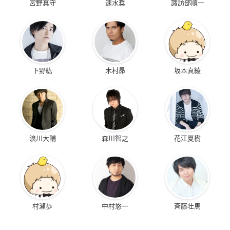
宮野真守
速水奨
諏訪部順一
下野紘
木村昴
坂本真綾
浪川大輔
森川智之
花江夏樹
村瀬歩
中村悠一
斉藤壮馬