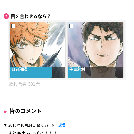
目を合わせるなら？
日向翔陽
牛島若利
301
皆のコメント
2016年10月24日 at 6:57 PM
返信
二人ともカッコイイ！！！