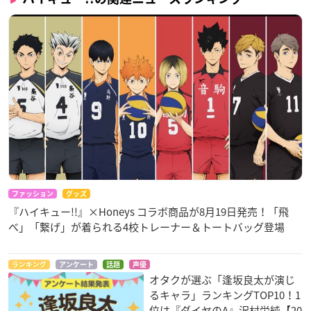
ファッション
グッズ
『ハイキュー!!』×Honeys コラボ商品が8月19日発売！「飛
べ」「繋げ」が着られる4校トレーナー＆トートバッグ登場
ランキング
アンケート
話題
声優
オタクが選ぶ「逢坂良太が演じ
るキャラ」ランキングTOP10！1
位は『ダイヤのA』沢村栄純【20