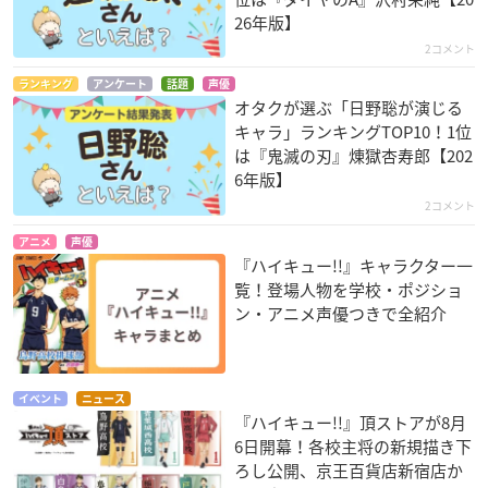
26年版】
2コメント
ランキング
アンケート
話題
声優
オタクが選ぶ「日野聡が演じる
キャラ」ランキングTOP10！1位
は『鬼滅の刃』煉󠄁獄杏寿郎【202
6年版】
2コメント
アニメ
声優
『ハイキュー!!』キャラクター一
覧！登場人物を学校・ポジショ
ン・アニメ声優つきで全紹介
イベント
ニュース
『ハイキュー!!』頂ストアが8月
6日開幕！各校主将の新規描き下
ろし公開、京王百貨店新宿店か