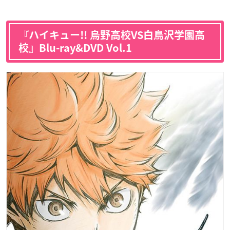
『ハイキュー!! 烏野高校VS白鳥沢学園高
校』Blu-ray&DVD Vol.1