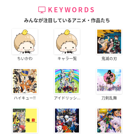
KEYWORDS
みんなが注目しているアニメ・作品たち
ちいかわ
キャラ一覧
鬼滅の刃
ハイキュー!!
アイドリッシ...
刀剣乱舞