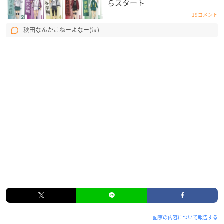
らスタート
19コメント
秋田なんかこねーよなー(泣)
記事の内容について報告する