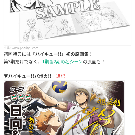
www.j-haikyu.com
初回特典には
！
『ハイキュー!!』初の原画集
第3期だけでなく、
1期＆2期の名シーン
の原画も！
追記
▼ハイキュー!!バボカ!!