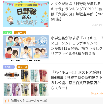
オタクが選ぶ「日野聡が演じる
キャラ」ランキングTOP10！1位
は『鬼滅の刃』煉󠄁獄杏寿郎【202
6年版】
2コメント
フェア
ニュース
小学生姿が尊すぎ「ハイキュー!!
×ローソン」コラボキャンペー
ンが8月11日開始、描き下ろしク
リアファイル全8種が貰える
イベント
ニュース
『ハイキュー!!』頂ストアが8月
6日開幕！各校主将の新規描き下
ろし公開、京王百貨店新宿店か
らスタート
20コメント
秋田なんかこねーよなー(泣)