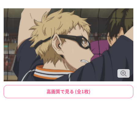
高画質で見る (全1枚)