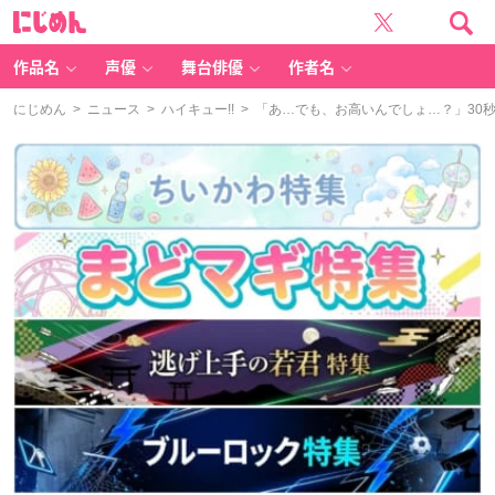
に
じ
め
ん
作品名
声優
舞台俳優
作者名
にじめん
>
ニュース
>
ハイキュー!!
> 「あ…でも、お高いんでしょ…？」30秒