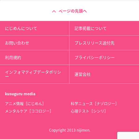
ページの先頭へ
にじめんについて
記事掲載について
お問い合わせ
プレスリリース送付先
利用規約
プライバシーポリシー
インフォマティブデータポリシ
運営会社
ー
kusuguru
media
アニメ情報［にじめん］
科学ニュース［ナゾロジー］
メンタルケア［ココロジー］
心理テスト［シンリ］
Copyright 2013 nijimen.