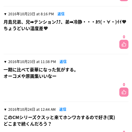
2016年10月23日 at 8:16 PM
返信
月島兄弟、兄➡テンション⤴⤴、弟➡冷静・・・ｶﾜ(・∀・)ｲｲ💜
ちょうどいい温度差💜
0
2016年10月23日 at 11:38 PM
返信
一期に比べて豪華になった気がする。
オーコメや原画集いいなー
0
2016年10月24日 at 12:44 AM
返信
このCMシリーズクスッと来てホンワカするので好き(笑)
どこまで続くんだろう？