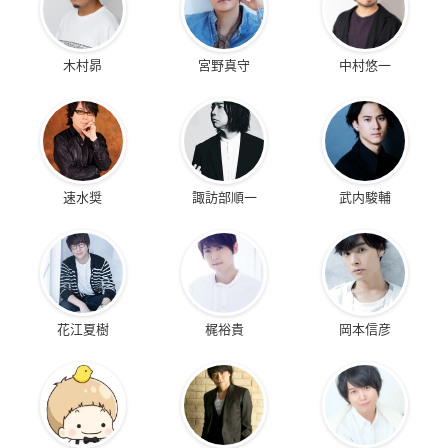
木村昴
宮野真守
中村悠一
速水奨
諏訪部順一
武内駿輔
花江夏樹
梶裕貴
岡本信彦