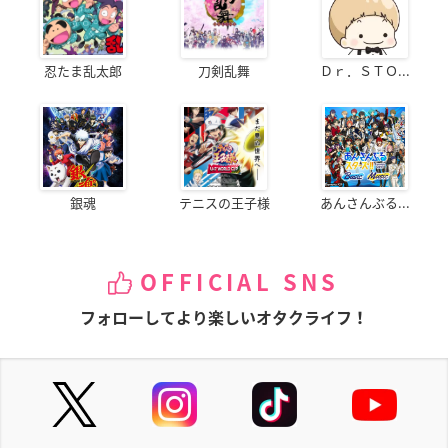
忍たま乱太郎
刀剣乱舞
Ｄｒ．ＳＴＯ...
銀魂
テニスの王子様
あんさんぶる...
OFFICIAL SNS
フォローしてより楽しいオタクライフ！