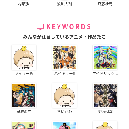
村瀬歩
浪川大輔
斉藤壮馬
KEYWORDS
みんなが注目しているアニメ・作品たち
キャラ一覧
ハイキュー!!
アイドリッシ...
鬼滅の刃
ちいかわ
呪術廻戦