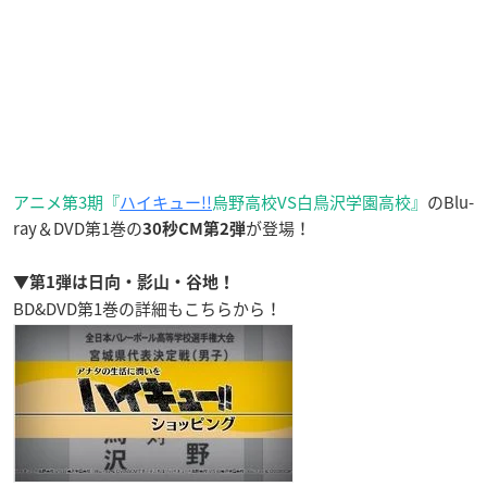
アニメ第3期『
ハイキュー!!
烏野高校VS白鳥沢学園高校』
のBlu-
ray＆DVD第1巻の
が登場！
30秒CM
第2弾
▼第1弾は日向・影山・谷地！
BD&DVD第1巻の詳細もこちらから！