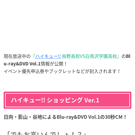
現在放送中の
『
ハイキュー!!
烏野高校VS白鳥沢学園高校』
の
Bl
情報が公開！
u-ray&DVD Vol.1
イベント優先申込券やブックレットなどが封入されます！
ハイキュー!! ショッピング Ver.1
日向・影山・谷地
によるBlu-ray&DVD Vol.1の30秒CM！
「でもお高いんでしょ！？」