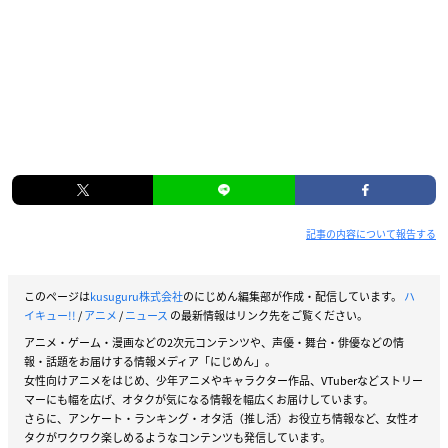
記事の内容について報告する
このページは
kusuguru株式会社
のにじめん編集部が作成・配信しています。
ハ
イキュー!!
/
アニメ
/
ニュース
の最新情報はリンク先をご覧ください。
アニメ・ゲーム・漫画などの2次元コンテンツや、声優・舞台・俳優などの情
報・話題をお届けする情報メディア「にじめん」。
女性向けアニメをはじめ、少年アニメやキャラクター作品、VTuberなどストリー
マーにも幅を広げ、オタクが気になる情報を幅広くお届けしています。
さらに、アンケート・ランキング・オタ活（推し活）お役立ち情報など、女性オ
タクがワクワク楽しめるようなコンテンツも発信しています。