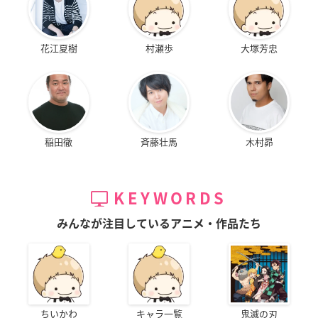
花江夏樹
村瀬歩
大塚芳忠
稲田徹
斉藤壮馬
木村昴
KEYWORDS
みんなが注目しているアニメ・作品たち
ちいかわ
キャラ一覧
鬼滅の刃