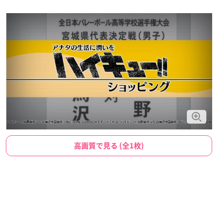
高画質で見る (全1枚)