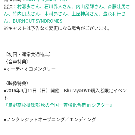
出演：
村瀬歩さん、石川界人さん、内山昂輝さん、斉藤壮馬さ
ん、竹内良太さん、木村昴さん、土屋神葉さん、豊永利行さ
ん、BURNOUT SYNDROMES
※キャストは予告なく変更になる場合がございます。
【初回・通常共通特典】
〈音声特典〉
●オーディオコメンタリー
〈映像特典〉
●2016年9月11日（日）開催 Blu-ray&DVD購入者限定イベン
ト
『烏野高校排球部 秋の全国一斉強化合宿 in シアター』
●ノンクレジットオープニング／エンディング