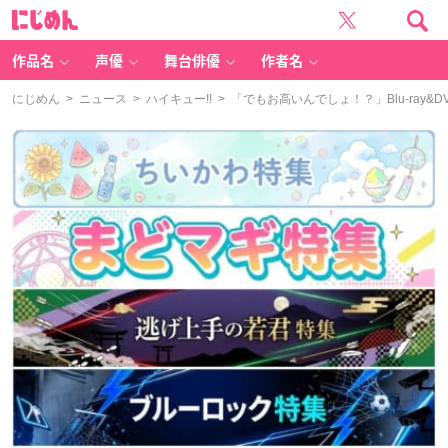
に
じ
め
ん
作品名
声優
舞台俳優
作者名
にじめん
>
ニュース
>
ハイキュー!!
> 「でもお高いんでしょ！？」Blu-ray