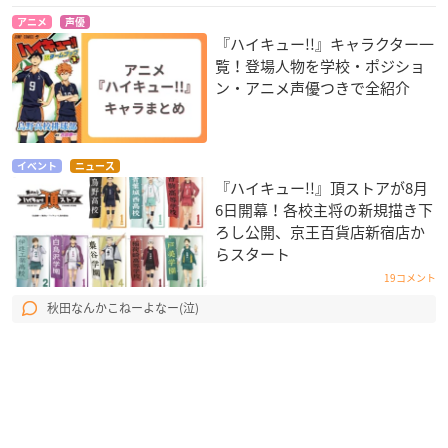
アニメ
声優
『ハイキュー!!』キャラクター一
覧！登場人物を学校・ポジショ
ン・アニメ声優つきで全紹介
イベント
ニュース
『ハイキュー!!』頂ストアが8月
6日開幕！各校主将の新規描き下
ろし公開、京王百貨店新宿店か
らスタート
19コメント
秋田なんかこねーよなー(泣)