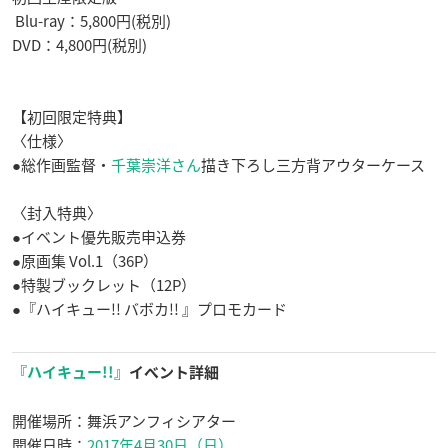
Blu-ray：5,800円(税別)
DVD：4,800円(税別)
【初回限定特典】
〈仕様〉
●総作画監督・
千葉崇洋さん
描き下ろし三方背アウターケース
〈封入特典〉
●イベント優先販売申込券
●原画集 Vol.1（36P）
●特製ブックレット（12P）
●『ハイキュー!! バボカ!! 』プロモカード
『ハイキュー!!』
イベント詳細
開催場所：舞浜アンフィシアター
開催日時：
2017年4月30日（日）