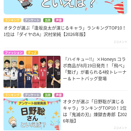
ランキング
アンケート
話題
声優
オタクが選ぶ「逢坂良太が演じるキャラ」ランキングTOP10！
1位は『ダイヤのA』沢村栄純【2026年版】
2コメント
ファッション
グッズ
『ハイキュー!!』×Honeys コラ
ボ商品が8月19日発売！「飛べ」
「繋げ」が着られる4校トレーナ
ー＆トートバッグ登場
ランキング
アンケート
話題
声優
オタクが選ぶ「日野聡が演じる
キャラ」ランキングTOP10！1位
は『鬼滅の刃』煉󠄁獄杏寿郎【202
6年版】
2コメント