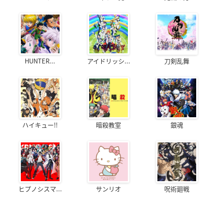
HUNTER...
アイドリッシ...
刀剣乱舞
ハイキュー!!
暗殺教室
銀魂
ヒプノシスマ...
サンリオ
呪術廻戦