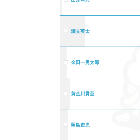
瀬見英太
金田一勇太郎
黄金川貫至
照島遊児