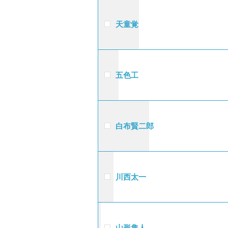
天童覚
五色工
白布賢二郎
川西太一
山形隼人