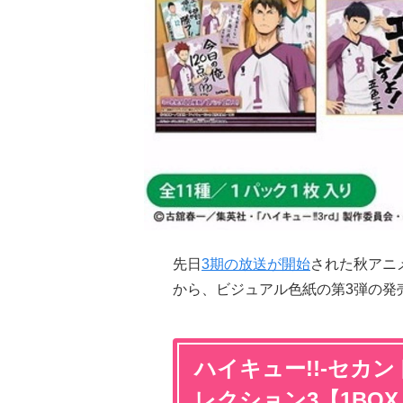
先日
3期の放送が開始
された秋アニ
から、ビジュアル色紙の第3弾の発
ハイキュー!!-セカ
レクション3【1BOX