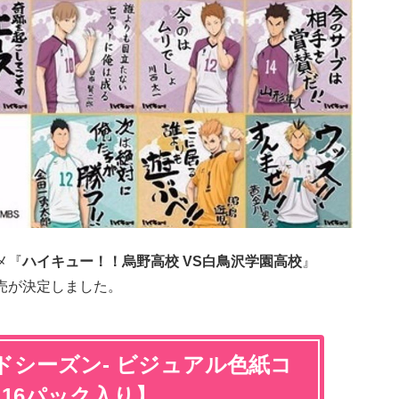
メ『
ハイキュー！！烏野高校 VS
白鳥沢学園高校
』
売が決定しました。
ンドシーズン- ビジュアル色紙コ
 16パック入り】