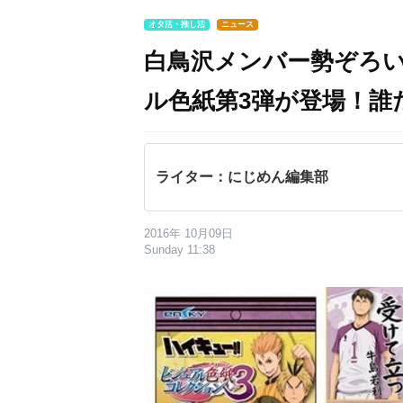
オタ活・推し活
ニュース
白鳥沢メンバー勢ぞろ
ル色紙第3弾が登場！誰
ライター：にじめん編集部
2016年 10月09日
Sunday 11:38