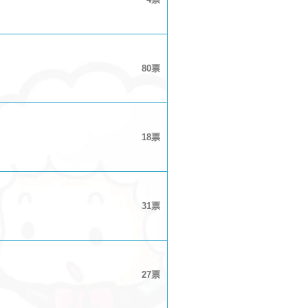
80
18
31
27